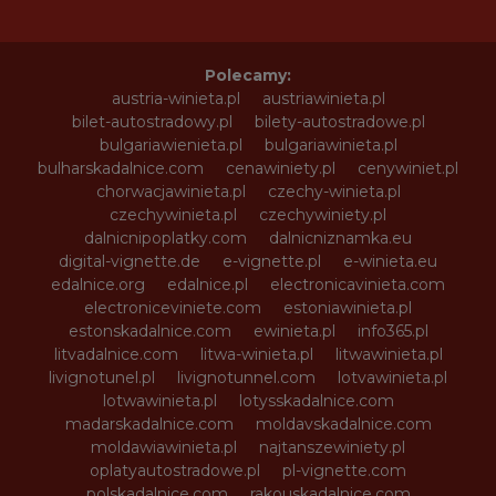
Polecamy:
austria-winieta.pl
austriawinieta.pl
bilet-autostradowy.pl
bilety-autostradowe.pl
bulgariawienieta.pl
bulgariawinieta.pl
bulharskadalnice.com
cenawiniety.pl
cenywiniet.pl
chorwacjawinieta.pl
czechy-winieta.pl
czechywinieta.pl
czechywiniety.pl
dalnicnipoplatky.com
dalnicniznamka.eu
digital-vignette.de
e-vignette.pl
e-winieta.eu
edalnice.org
edalnice.pl
electronicavinieta.com
electroniceviniete.com
estoniawinieta.pl
estonskadalnice.com
ewinieta.pl
info365.pl
litvadalnice.com
litwa-winieta.pl
litwawinieta.pl
livignotunel.pl
livignotunnel.com
lotvawinieta.pl
lotwawinieta.pl
lotysskadalnice.com
madarskadalnice.com
moldavskadalnice.com
moldawiawinieta.pl
najtanszewiniety.pl
oplatyautostradowe.pl
pl-vignette.com
polskadalnice.com
rakouskadalnice.com