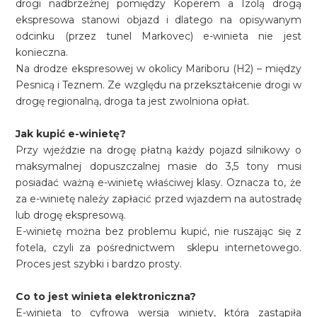
drogi nadbrzeżnej pomiędzy Koperem a Izolą drogą
ekspresowa stanowi objazd i dlatego na opisywanym
odcinku (przez tunel Markovec) e-winieta nie jest
konieczna.
Na drodze ekspresowej w okolicy Mariboru (H2) – między
Pesnicą i Teznem. Ze względu na przekształcenie drogi w
drogę regionalną, droga ta jest zwolniona opłat.
Jak kupić e-winietę?
Przy wjeździe na drogę płatną każdy pojazd silnikowy o
maksymalnej dopuszczalnej masie do 3,5 tony musi
posiadać ważną e-winietę właściwej klasy. Oznacza to, że
za e-winietę należy zapłacić przed wjazdem na autostradę
lub drogę ekspresową.
E-winietę można bez problemu kupić, nie ruszając się z
fotela, czyli za pośrednictwem sklepu internetowego.
Proces jest szybki i bardzo prosty.
Co to jest winieta elektroniczna?
E-winieta to cyfrowa wersja winiety, która zastąpiła