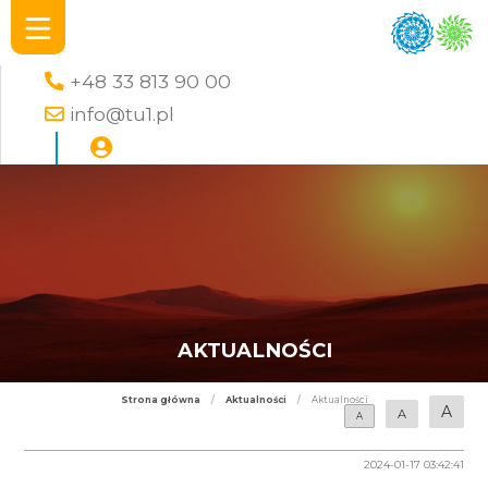
+48 33 813 90 00
info@tu1.pl
AKTUALNOŚCI
Strona główna
/
Aktualności
/
Aktualności
A
A
A
2024-01-17 03:42:41