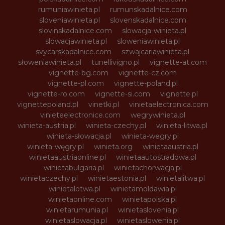
rumuniawinieta.pl
rumunskadalnice.com
sloveniawinieta.pl
slovenskadalnice.com
slovinskadalnice.com
slowacja-winieta.pl
slowacjawinieta.pl
sloweniawinieta.pl
svycarskadalnice.com
szwajcariawinieta.pl
słoweniawinieta.pl
tunellivigno.pl
vignette-at.com
vignette-bg.com
vignette-cz.com
vignette-pl.com
vignette-poland.pl
vignette-ro.com
vignette-si.com
vignette.pl
vignettepoland.pl
vinetki.pl
vinietaelectronica.com
vinieteelectronice.com
wegrywinieta.pl
winieta-austria.pl
winieta-czechy.pl
winieta-litwa.pl
winieta-słowacja.pl
winieta-wegry.pl
winieta-węgry.pl
winieta.org
winietaaustria.pl
winietaaustriaonline.pl
winietaautostradowa.pl
winietabulgaria.pl
winietachorwacja.pl
winietaczechy.pl
winietaestonia.pl
winietalitwa.pl
winietalotwa.pl
winietamoldawia.pl
winietaonline.com
winietapolska.pl
winietarumunia.pl
winietaslovenia.pl
winietaslowacja.pl
winietaslowenia.pl