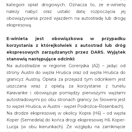
kategorii opłat drogowych. Oznacza to, że e-winietę
należy nabyć oraz ustalić datę rozpoczęcia jej
obowiązywania przed wjazdem na autostradę lub drogę
ekspresową.
E-winieta jest obowiązkowa w przypadku
korzystania z którejkolwiek z autostrad lub dróg
ekspresowych zarządzanych przez DARS. Wyjątek
stanowią następujące odcinki:
Na autostradzie w regionie Gorenjska (A2) – jadąc od
strony Austrii do węzła Hrušica oraz od węzła Hrušica do
granicyz Austrią. Opłata za przejazd tym odcinkiem jest
uiszczana wraz z opłatą za korzystanie z tunelu
Karavanke i obowiązuje pomiędzy pierwszymi węzłami
autostradowymi po obu stronach granicy (w Słowenii jest
to węzeł Hrušica, w Austrii - węzeł Podrožca–Rosenbach).
Na drodze ekspresowej w okolicy Kopra (H6) – od węzła
Koper (Semedela) do końca drogi ekspresowej H6 Koper-
Lucija (w obu kierunkach). Ze względu na zamknięcie