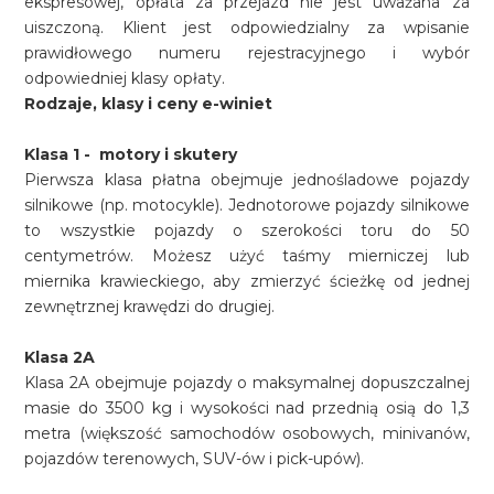
ekspresowej, opłata za przejazd nie jest uważana za
uiszczoną. Klient jest odpowiedzialny za wpisanie
prawidłowego numeru rejestracyjnego i wybór
odpowiedniej klasy opłaty.
Rodzaje, klasy i ceny e-winiet
Klasa 1 - motory i skutery
Pierwsza klasa płatna obejmuje jednośladowe pojazdy
silnikowe (np. motocykle). Jednotorowe pojazdy silnikowe
to wszystkie pojazdy o szerokości toru do 50
centymetrów. Możesz użyć taśmy mierniczej lub
miernika krawieckiego, aby zmierzyć ścieżkę od jednej
zewnętrznej krawędzi do drugiej.
Klasa 2A
Klasa 2A obejmuje pojazdy o maksymalnej dopuszczalnej
masie do 3500 kg i wysokości nad przednią osią do 1,3
metra (większość samochodów osobowych, minivanów,
pojazdów terenowych, SUV-ów i pick-upów).