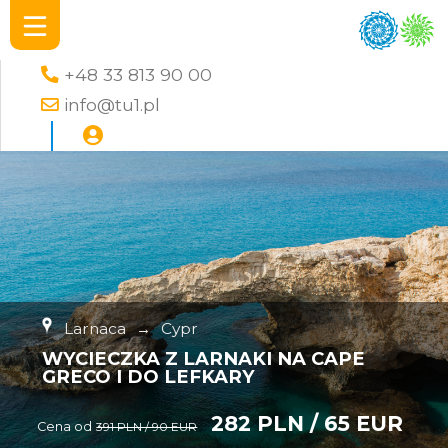
+48 33 813 90 00
info@tu1.pl
Larnaca
→
Cypr
WYCIECZKA Z LARNAKI NA CAPE
GRECO I DO LEFKARY
282 PLN / 65 EUR
Cena od
391 PLN / 90 EUR