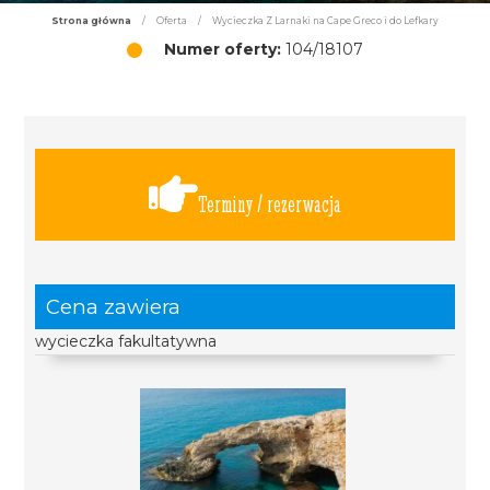
Strona główna
/
Oferta
/
Wycieczka Z Larnaki na Cape Greco i do Lefkary
Numer oferty:
104/18107
Terminy / rezerwacja
Cena zawiera
wycieczka fakultatywna