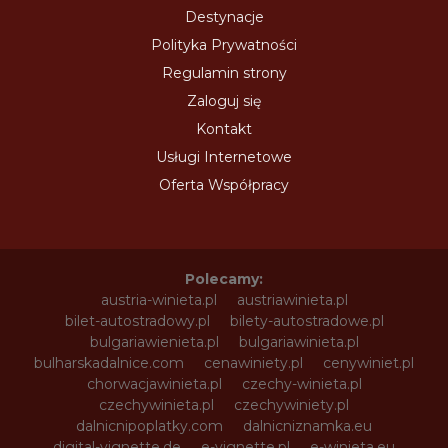
Destynacje
Polityka Prywatności
Regulamin strony
Zaloguj się
Kontakt
Usługi Internetowe
Oferta Współpracy
Polecamy:
austria-winieta.pl
austriawinieta.pl
bilet-autostradowy.pl
bilety-autostradowe.pl
bulgariawienieta.pl
bulgariawinieta.pl
bulharskadalnice.com
cenawiniety.pl
cenywiniet.pl
chorwacjawinieta.pl
czechy-winieta.pl
czechywinieta.pl
czechywiniety.pl
dalnicnipoplatky.com
dalnicniznamka.eu
digital-vignette.de
e-vignette.pl
e-winieta.eu