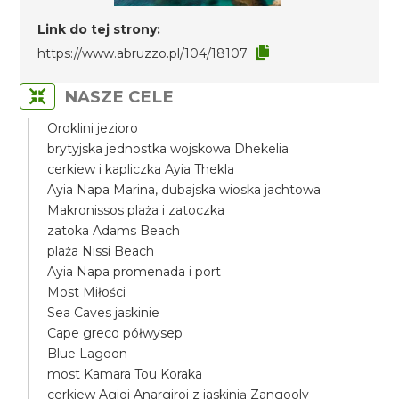
Link do tej strony:
https://www.abruzzo.pl/104/18107
NASZE CELE
Oroklini jezioro
brytyjska jednostka wojskowa Dhekelia
cerkiew i kapliczka Ayia Thekla
Ayia Napa Marina, dubajska wioska jachtowa
Makronissos plaża i zatoczka
zatoka Adams Beach
plaża Nissi Beach
Ayia Napa promenada i port
Most Miłości
Sea Caves jaskinie
Cape greco półwysep
Blue Lagoon
most Kamara Tou Koraka
cerkiew Agioi Anargiroi z jaskinią Zangooly