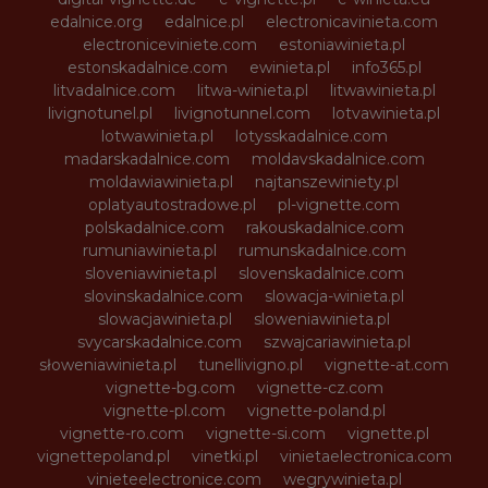
edalnice.org
edalnice.pl
electronicavinieta.com
electroniceviniete.com
estoniawinieta.pl
estonskadalnice.com
ewinieta.pl
info365.pl
litvadalnice.com
litwa-winieta.pl
litwawinieta.pl
livignotunel.pl
livignotunnel.com
lotvawinieta.pl
lotwawinieta.pl
lotysskadalnice.com
madarskadalnice.com
moldavskadalnice.com
moldawiawinieta.pl
najtanszewiniety.pl
oplatyautostradowe.pl
pl-vignette.com
polskadalnice.com
rakouskadalnice.com
rumuniawinieta.pl
rumunskadalnice.com
sloveniawinieta.pl
slovenskadalnice.com
slovinskadalnice.com
slowacja-winieta.pl
slowacjawinieta.pl
sloweniawinieta.pl
svycarskadalnice.com
szwajcariawinieta.pl
słoweniawinieta.pl
tunellivigno.pl
vignette-at.com
vignette-bg.com
vignette-cz.com
vignette-pl.com
vignette-poland.pl
vignette-ro.com
vignette-si.com
vignette.pl
vignettepoland.pl
vinetki.pl
vinietaelectronica.com
vinieteelectronice.com
wegrywinieta.pl