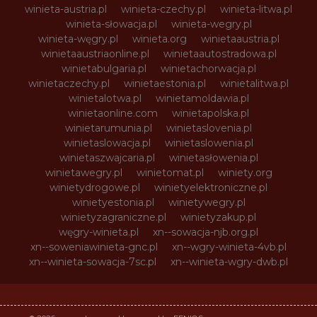
winieta-austria.pl
winieta-czechy.pl
winieta-litwa.pl
winieta-słowacja.pl
winieta-wegry.pl
winieta-węgry.pl
winieta.org
winietaaustria.pl
winietaaustriaonline.pl
winietaautostradowa.pl
winietabulgaria.pl
winietachorwacja.pl
winietaczechy.pl
winietaestonia.pl
winietalitwa.pl
winietalotwa.pl
winietamoldawia.pl
winietaonline.com
winietapolska.pl
winietarumunia.pl
winietaslovenia.pl
winietaslowacja.pl
winietaslowenia.pl
winietaszwajcaria.pl
winietasłowenia.pl
winietawegry.pl
winietomat.pl
winiety.org
winietydrogowe.pl
winietyelektroniczne.pl
winietyestonia.pl
winietywegry.pl
winietyzagraniczne.pl
winietyzakup.pl
węgry-winieta.pl
xn--sowacja-njb.org.pl
xn--soweniawinieta-gnc.pl
xn--wgry-winieta-4vb.pl
xn--winieta-sowacja-7sc.pl
xn--winieta-wgry-dwb.pl