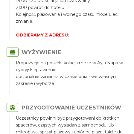
19:00 - 20:00 kolacja lub czas wolny
21:00 powrót do hotelu
Kolejność plażowania i wolnego czasu może ulec
zmianie.
ODBIERAMY Z ADRESU
;
WYŻYWIENIE
Propozycje na posiłek: kolacja meze w Ayia Napa w
cypryjskiej tawernie
opcjonalnie winiarnia w czasie dnia - we własnym
zakresie i wyborze
PRZYGOTOWANIE UCZESTNIKÓW
Uczestnicy powinni być przygotowani do krótkich
spacerów, częstych wysiadań z samochodu lub
mikrobusa, sprzęt plażowy i ubiór na plaże, także do