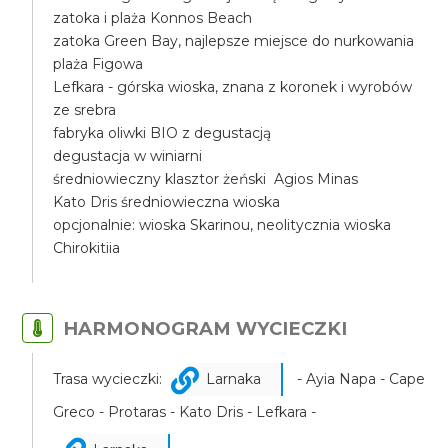
zatoka i plaża Konnos Beach
zatoka Green Bay, najlepsze miejsce do nurkowania
plaża Figowa
Lefkara - górska wioska, znana z koronek i wyrobów
ze srebra
fabryka oliwki BIO z degustacją
degustacja w winiarni
średniowieczny klasztor żeński Agios Minas
Kato Dris średniowieczna wioska
opcjonalnie: wioska Skarinou, neolitycznia wioska
Chirokitiia
HARMONOGRAM WYCIECZKI
Trasa wycieczki:
Larnaka
- Ayia Napa - Cape
Greco - Protaras - Kato Dris - Lefkara -