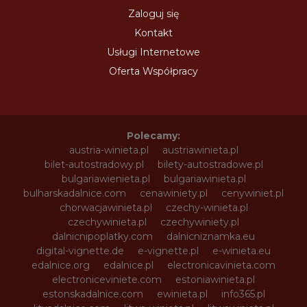
Zaloguj się
Kontakt
Usługi Internetowe
Oferta Współpracy
Polecamy:
austria-winieta.pl
austriawinieta.pl
bilet-autostradowy.pl
bilety-autostradowe.pl
bulgariawienieta.pl
bulgariawinieta.pl
bulharskadalnice.com
cenawiniety.pl
cenywiniet.pl
chorwacjawinieta.pl
czechy-winieta.pl
czechywinieta.pl
czechywiniety.pl
dalnicnipoplatky.com
dalnicniznamka.eu
digital-vignette.de
e-vignette.pl
e-winieta.eu
edalnice.org
edalnice.pl
electronicavinieta.com
electroniceviniete.com
estoniawinieta.pl
estonskadalnice.com
ewinieta.pl
info365.pl