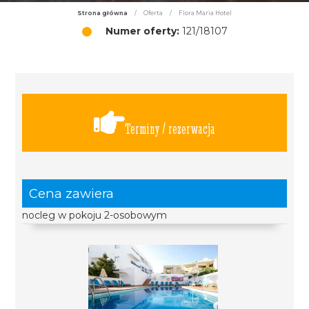
Strona główna
/
Oferta
/
Flora Maria Hotel
Numer oferty:
121/18107
Terminy / rezerwacja
Cena zawiera
nocleg w pokoju 2-osobowym