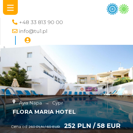
+48 33 813 90 00
info@tu1.pl
Ayia Napa
→
Cypr
FLORA MARIA HOTEL
252 PLN / 58 EUR
Cena od
260 PLN / 60 EUR