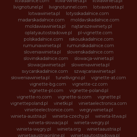
litvadalnice.com
litwa-winieta.pl
litwawinieta.pl
livignotunel.pl
livignotunnel.com
lotvawinieta.pl
lotwawinieta.pl
lotysskadalnice.com
madarskadalnice.com
moldavskadalnice.com
moldawiawinieta.pl
najtanszewiniety.pl
oplatyautostradowe.pl
pl-vignette.com
polskadalnice.com
rakouskadalnice.com
rumuniawinieta.pl
rumunskadalnice.com
sloveniawinieta.pl
slovenskadalnice.com
slovinskadalnice.com
slowacja-winieta.pl
slowacjawinieta.pl
sloweniawinieta.pl
svycarskadalnice.com
szwajcariawinieta.pl
słoweniawinieta.pl
tunellivigno.pl
vignette-at.com
vignette-bg.com
vignette-cz.com
vignette-pl.com
vignette-poland.pl
vignette-ro.com
vignette-si.com
vignette.pl
vignettepoland.pl
vinetki.pl
vinietaelectronica.com
vinieteelectronice.com
wegrywinieta.pl
winieta-austria.pl
winieta-czechy.pl
winieta-litwa.pl
winieta-słowacja.pl
winieta-wegry.pl
winieta-węgry.pl
winieta.org
winietaaustria.pl
winietaaustriaonline.pl
winietaautostradowa.pl