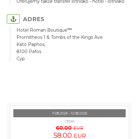
Oferujemy także transfer lotnisko - hotel - lotnisko.
ADRES
Hotel Roman Boutique***
Promitheos 1 & Tombs of the Kings Ave
Kato Paphos,
8100 Pafos
Cyp
11.08.2026 - 12.08.2026
CENA
60.00
EUR
58.00
EUR