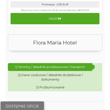
Promocja
:
-2.00
EUR
Najniższa cena z ostatnich 30 dni przed obniżką:
58.00 EUR
DALEJ
Flora Maria Hotel
1) Terminy / składniki podstawowe / transport
2) Dane osobowe / składniki dodatkowe /
dokumenty
3) Podsumowanie
DOSTĘPNE OPCJE