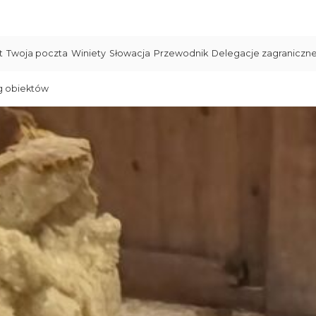
t
Twoja poczta
Winiety
Słowacja
Przewodnik
Delegacje zagraniczn
g obiektów