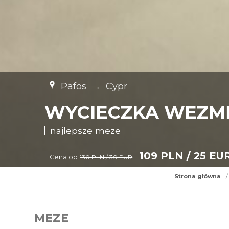
Pafos
→
Cypr
WYCIECZKA WEZMĘ
najlepsze meze
109 PLN / 25 EU
Cena od
130 PLN / 30 EUR
Strona główna
/
MEZE