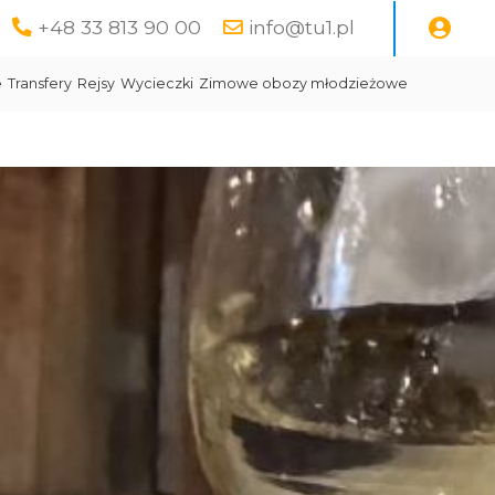
+48 33 813 90 00
info@tu1.pl
e
Transfery
Rejsy
Wycieczki
Zimowe obozy młodzieżowe