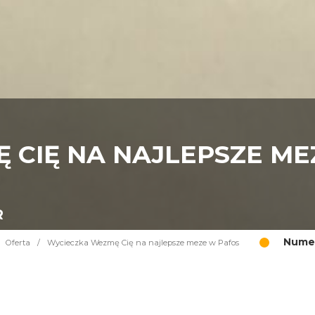
 CIĘ NA NAJLEPSZE ME
R
Numer
Oferta
/
Wycieczka Wezmę Cię na najlepsze meze w Pafos