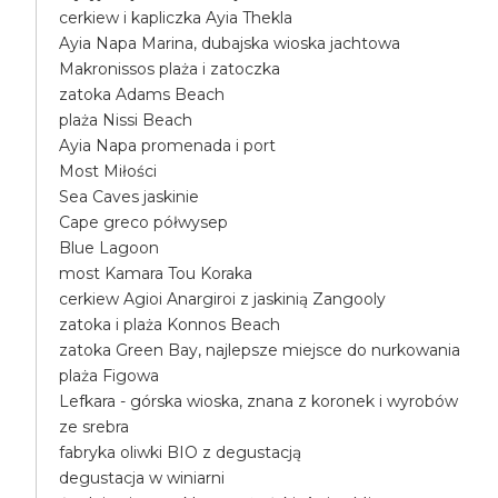
cerkiew i kapliczka Ayia Thekla
Ayia Napa Marina, dubajska wioska jachtowa
Makronissos plaża i zatoczka
zatoka Adams Beach
plaża Nissi Beach
Ayia Napa promenada i port
Most Miłości
Sea Caves jaskinie
Cape greco półwysep
Blue Lagoon
most Kamara Tou Koraka
cerkiew Agioi Anargiroi z jaskinią Zangooly
zatoka i plaża Konnos Beach
zatoka Green Bay, najlepsze miejsce do nurkowania
plaża Figowa
Lefkara - górska wioska, znana z koronek i wyrobów
ze srebra
fabryka oliwki BIO z degustacją
degustacja w winiarni