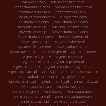
lotwawinieta.pl
lotysskadalnice.com
madarskadalnice.com
moldavskadalnice.com
moldawiawinieta.pl
najtanszewiniety.pl
oplatyautostradowe.pl
pl-vignette.com
polskadalnice.com
rakouskadalnice.com
rumuniawinieta.pl
rumunskadalnice.com
sloveniawinieta.pl
slovenskadalnice.com
slovinskadalnice.com
slowacja-winieta.pl
slowacjawinieta.pl
sloweniawinieta.pl
svycarskadalnice.com
szwajcariawinieta.pl
słoweniawinieta.pl
tunellivigno.pl
vignette-at.com
vignette-bg.com
vignette-cz.com
vignette-pl.com
vignette-poland.pl
vignette-ro.com
vignette-si.com
vignette.pl
vignettepoland.pl
vinetki.pl
vinietaelectronica.com
vinieteelectronice.com
wegrywinieta.pl
winieta-austria.pl
winieta-czechy.pl
winieta-litwa.pl
winieta-słowacja.pl
winieta-wegry.pl
winieta-węgry.pl
winieta.org
winietaaustria.pl
winietaaustriaonline.pl
winietaautostradowa.pl
winietabulgaria.pl
winietachorwacja.pl