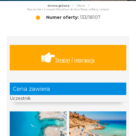
Strona główna
/
Oferta
/
Wycieczka z Limassol Marathon do Ayia Napa, Lefkary i więcej
Numer oferty:
133/18107
Terminy / rezerwacja
Cena zawiera
Uczestnik