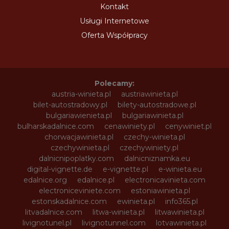
Kontakt
Usługi Internetowe
Oferta Współpracy
Polecamy:
austria-winieta.pl
austriawinieta.pl
bilet-autostradowy.pl
bilety-autostradowe.pl
bulgariawienieta.pl
bulgariawinieta.pl
bulharskadalnice.com
cenawiniety.pl
cenywiniet.pl
chorwacjawinieta.pl
czechy-winieta.pl
czechywinieta.pl
czechywiniety.pl
dalnicnipoplatky.com
dalnicniznamka.eu
digital-vignette.de
e-vignette.pl
e-winieta.eu
edalnice.org
edalnice.pl
electronicavinieta.com
electroniceviniete.com
estoniawinieta.pl
estonskadalnice.com
ewinieta.pl
info365.pl
litvadalnice.com
litwa-winieta.pl
litwawinieta.pl
livignotunel.pl
livignotunnel.com
lotvawinieta.pl