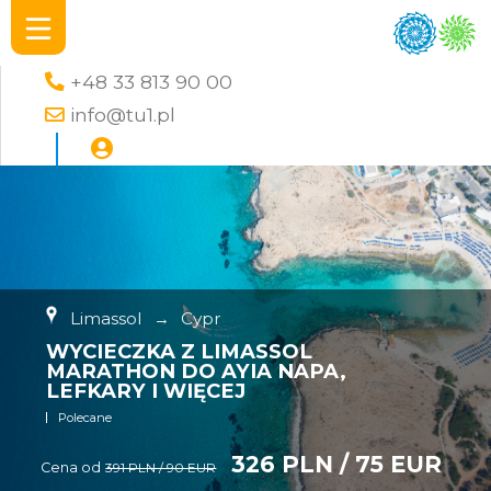
+48 33 813 90 00
info@tu1.pl
Limassol
→
Cypr
WYCIECZKA Z LIMASSOL
MARATHON DO AYIA NAPA,
LEFKARY I WIĘCEJ
Polecane
326 PLN / 75 EUR
Cena od
391 PLN / 90 EUR