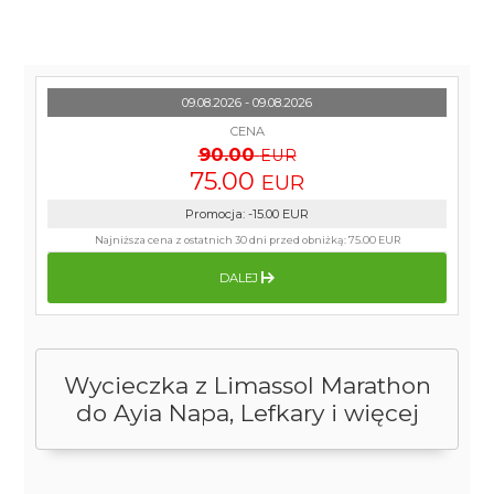
09.08.2026 - 09.08.2026
CENA
90.00
EUR
75.00
EUR
Promocja
:
-15.00
EUR
Najniższa cena z ostatnich 30 dni przed obniżką:
75.00 EUR
DALEJ
Wycieczka z Limassol Marathon
do Ayia Napa, Lefkary i więcej