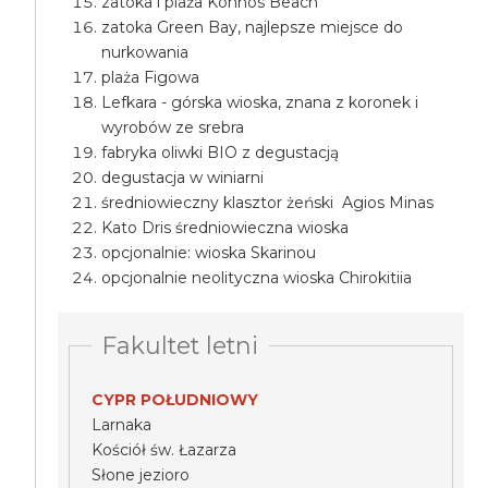
zatoka i plaża Konnos Beach
zatoka Green Bay, najlepsze miejsce do
nurkowania
plaża Figowa
Lefkara - górska wioska, znana z koronek i
wyrobów ze srebra
fabryka oliwki BIO z degustacją
degustacja w winiarni
średniowieczny klasztor żeński Agios Minas
Kato Dris średniowieczna wioska
opcjonalnie: wioska Skarinou
opcjonalnie neolityczna wioska Chirokitiia
Fakultet letni
CYPR POŁUDNIOWY
Larnaka
Kościół św. Łazarza
Słone jezioro