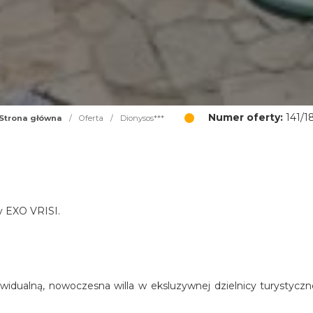
Numer oferty:
141/1
Strona główna
/
Oferta
/
Dionysos***
cy EXO VRISI.
widualną, nowoczesna willa w eksluzywnej dzielnicy turystyczn