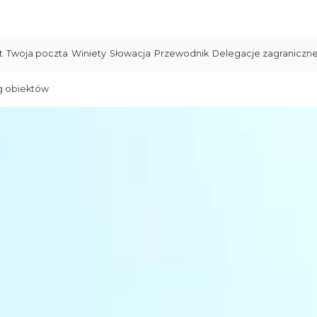
t
Twoja poczta
Winiety
Słowacja
Przewodnik
Delegacje zagraniczn
g obiektów