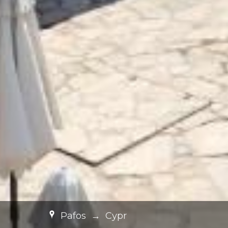
Pafos
→
Cypr