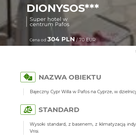
DIONYSOS***
Super hotel w
centrum Pafos
304 PLN
/ 70 EUR
Cena od
NAZWA OBIEKTU
Bajeczny Cypr Willa w Pafos na Cyprze, w dzielni
STANDARD
Wysoki standard, z basenem, z klimatyzacją indy
Vrisi.