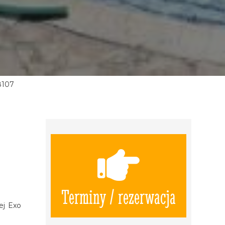
8107
Terminy / rezerwacja
ej Exo