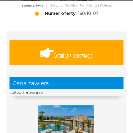
Strona główna
/
Oferta
/
WellClub - Family Suites & Wellness
Numer oferty:
160/18107
Terminy / rezerwacja
Cena zawiera
zakwaterowanie