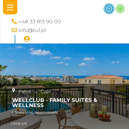
+48 33 813 90 00
info@tu1.pl
Pafos
→
Cypr
WELLCLUB - FAMILY SUITES &
WELLNESS
Nowy hotel, dopiero otwarty
Cena od