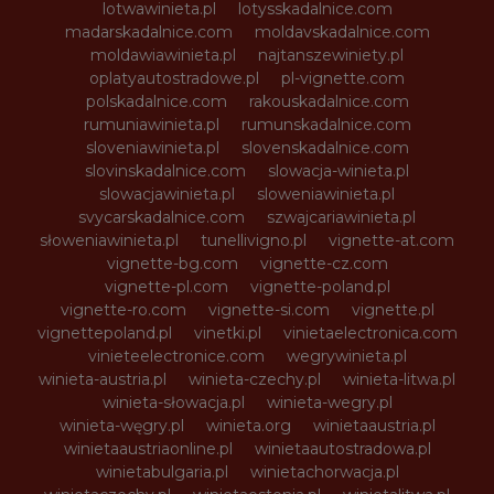
lotwawinieta.pl
lotysskadalnice.com
madarskadalnice.com
moldavskadalnice.com
moldawiawinieta.pl
najtanszewiniety.pl
oplatyautostradowe.pl
pl-vignette.com
polskadalnice.com
rakouskadalnice.com
rumuniawinieta.pl
rumunskadalnice.com
sloveniawinieta.pl
slovenskadalnice.com
slovinskadalnice.com
slowacja-winieta.pl
slowacjawinieta.pl
sloweniawinieta.pl
svycarskadalnice.com
szwajcariawinieta.pl
słoweniawinieta.pl
tunellivigno.pl
vignette-at.com
vignette-bg.com
vignette-cz.com
vignette-pl.com
vignette-poland.pl
vignette-ro.com
vignette-si.com
vignette.pl
vignettepoland.pl
vinetki.pl
vinietaelectronica.com
vinieteelectronice.com
wegrywinieta.pl
winieta-austria.pl
winieta-czechy.pl
winieta-litwa.pl
winieta-słowacja.pl
winieta-wegry.pl
winieta-węgry.pl
winieta.org
winietaaustria.pl
winietaaustriaonline.pl
winietaautostradowa.pl
winietabulgaria.pl
winietachorwacja.pl