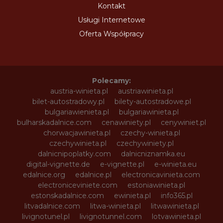
Kontakt
Usługi Internetowe
Oferta Współpracy
Polecamy:
austria-winieta.pl
austriawinieta.pl
bilet-autostradowy.pl
bilety-autostradowe.pl
bulgariawienieta.pl
bulgariawinieta.pl
bulharskadalnice.com
cenawiniety.pl
cenywiniet.pl
chorwacjawinieta.pl
czechy-winieta.pl
czechywinieta.pl
czechywiniety.pl
dalnicnipoplatky.com
dalnicniznamka.eu
digital-vignette.de
e-vignette.pl
e-winieta.eu
edalnice.org
edalnice.pl
electronicavinieta.com
electroniceviniete.com
estoniawinieta.pl
estonskadalnice.com
ewinieta.pl
info365.pl
litvadalnice.com
litwa-winieta.pl
litwawinieta.pl
livignotunel.pl
livignotunnel.com
lotvawinieta.pl