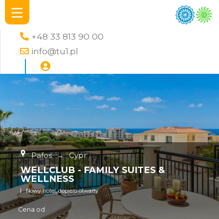
+48 33 813 90 00
info@tu1.pl
Pafos
→
Cypr
WELLCLUB - FAMILY SUITES &
WELLNESS
Nowy hotel, dopiero otwarty
Cena od