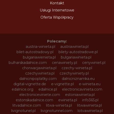
Kontakt
Usługi Internetowe
Oferta Współpracy
Polecamy:
austria-winieta.pl
austriawinieta.pl
bilet-autostradowy.pl
bilety-autostradowe.pl
bulgariawienieta.pl
bulgariawinieta.pl
bulharskadalnice.com
cenawiniety.pl
cenywiniet.pl
chorwacjawinieta.pl
czechy-winieta.pl
czechywinieta.pl
czechywiniety.pl
dalnicnipoplatky.com
dalnicniznamka.eu
digital-vignette.de
e-vignette.pl
e-winieta.eu
edalnice.org
edalnice.pl
electronicavinieta.com
electroniceviniete.com
estoniawinieta.pl
estonskadalnice.com
ewinieta.pl
info365.pl
litvadalnice.com
litwa-winieta.pl
litwawinieta.pl
livignotunel.pl
livignotunnel.com
lotvawinieta.pl