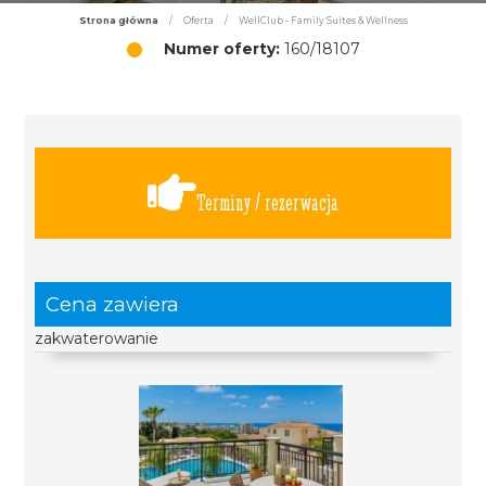
Strona główna
/
Oferta
/
WellClub - Family Suites & Wellness
Numer oferty:
160/18107
Terminy / rezerwacja
Cena zawiera
zakwaterowanie