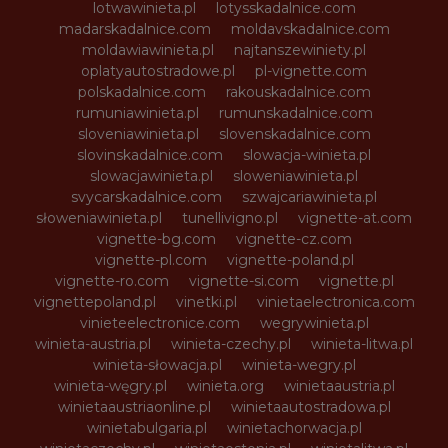
lotwawinieta.pl
lotysskadalnice.com
madarskadalnice.com
moldavskadalnice.com
moldawiawinieta.pl
najtanszewiniety.pl
oplatyautostradowe.pl
pl-vignette.com
polskadalnice.com
rakouskadalnice.com
rumuniawinieta.pl
rumunskadalnice.com
sloveniawinieta.pl
slovenskadalnice.com
slovinskadalnice.com
slowacja-winieta.pl
slowacjawinieta.pl
sloweniawinieta.pl
svycarskadalnice.com
szwajcariawinieta.pl
słoweniawinieta.pl
tunellivigno.pl
vignette-at.com
vignette-bg.com
vignette-cz.com
vignette-pl.com
vignette-poland.pl
vignette-ro.com
vignette-si.com
vignette.pl
vignettepoland.pl
vinetki.pl
vinietaelectronica.com
vinieteelectronice.com
wegrywinieta.pl
winieta-austria.pl
winieta-czechy.pl
winieta-litwa.pl
winieta-słowacja.pl
winieta-wegry.pl
winieta-węgry.pl
winieta.org
winietaaustria.pl
winietaaustriaonline.pl
winietaautostradowa.pl
winietabulgaria.pl
winietachorwacja.pl