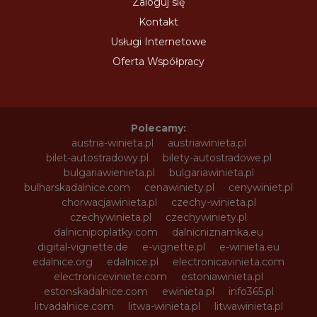
Zaloguj się
Kontakt
Usługi Internetowe
Oferta Współpracy
Polecamy:
austria-winieta.pl
austriawinieta.pl
bilet-autostradowy.pl
bilety-autostradowe.pl
bulgariawienieta.pl
bulgariawinieta.pl
bulharskadalnice.com
cenawiniety.pl
cenywiniet.pl
chorwacjawinieta.pl
czechy-winieta.pl
czechywinieta.pl
czechywiniety.pl
dalnicnipoplatky.com
dalnicniznamka.eu
digital-vignette.de
e-vignette.pl
e-winieta.eu
edalnice.org
edalnice.pl
electronicavinieta.com
electroniceviniete.com
estoniawinieta.pl
estonskadalnice.com
ewinieta.pl
info365.pl
litvadalnice.com
litwa-winieta.pl
litwawinieta.pl