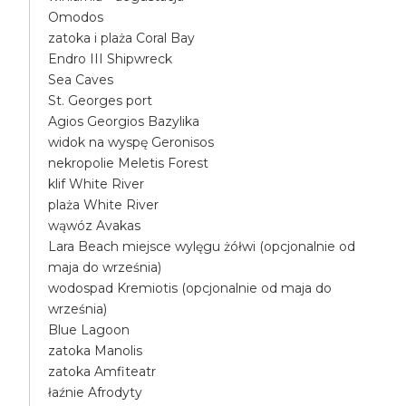
Omodos
zatoka i plaża Coral Bay
Endro III Shipwreck
Sea Caves
St. Georges port
Agios Georgios Bazylika
widok na wyspę Geronisos
nekropolie Meletis Forest
klif White River
plaża White River
wąwóz Avakas
Lara Beach miejsce wylęgu żółwi (opcjonalnie od
maja do września)
wodospad Kremiotis (opcjonalnie od maja do
września)
Blue Lagoon
zatoka Manolis
zatoka Amfiteatr
łaźnie Afrodyty