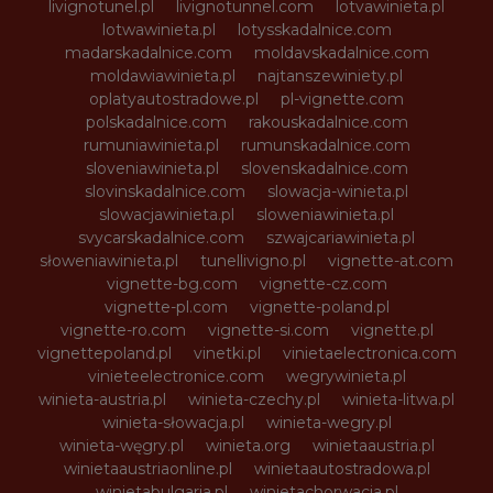
livignotunel.pl
livignotunnel.com
lotvawinieta.pl
lotwawinieta.pl
lotysskadalnice.com
madarskadalnice.com
moldavskadalnice.com
moldawiawinieta.pl
najtanszewiniety.pl
oplatyautostradowe.pl
pl-vignette.com
polskadalnice.com
rakouskadalnice.com
rumuniawinieta.pl
rumunskadalnice.com
sloveniawinieta.pl
slovenskadalnice.com
slovinskadalnice.com
slowacja-winieta.pl
slowacjawinieta.pl
sloweniawinieta.pl
svycarskadalnice.com
szwajcariawinieta.pl
słoweniawinieta.pl
tunellivigno.pl
vignette-at.com
vignette-bg.com
vignette-cz.com
vignette-pl.com
vignette-poland.pl
vignette-ro.com
vignette-si.com
vignette.pl
vignettepoland.pl
vinetki.pl
vinietaelectronica.com
vinieteelectronice.com
wegrywinieta.pl
winieta-austria.pl
winieta-czechy.pl
winieta-litwa.pl
winieta-słowacja.pl
winieta-wegry.pl
winieta-węgry.pl
winieta.org
winietaaustria.pl
winietaaustriaonline.pl
winietaautostradowa.pl
winietabulgaria.pl
winietachorwacja.pl