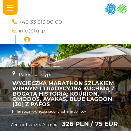
+48 33 813 90 00
info@tu1.pl
Pafos
→
Cypr
WYCIECZKA MARATHON SZLAKIEM
WINNYM I TRADYCYJNĄ KUCHNIĄ Z
BOGATĄ HISTORIĄ: KOURION,
OMODOS, AVAKAS, BLUE LAGOON
[30] Z PAFOS
Najlepsza wycieczka sezonu, od rana do nocy
326 PLN / 75 EUR
Cena od
391 PLN / 90 EUR