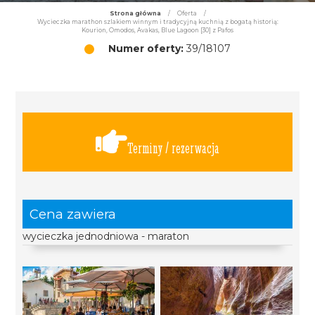
Strona główna
/
Oferta
/
Wycieczka marathon szlakiem winnym i tradycyjną kuchnią z bogatą historią:
Kourion, Omodos, Avakas, Blue Lagoon [30] z Pafos
Numer oferty:
39/18107
Terminy / rezerwacja
Cena zawiera
wycieczka jednodniowa - maraton