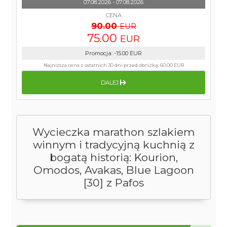
07.08.2026 - 07.08.2026
CENA
90.00
EUR
75.00
EUR
Promocja
:
-15.00
EUR
Najniższa cena z ostatnich 30 dni przed obniżką:
60.00 EUR
DALEJ
Wycieczka marathon szlakiem
winnym i tradycyjną kuchnią z
bogatą historią: Kourion,
Omodos, Avakas, Blue Lagoon
[30] z Pafos