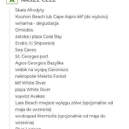
Skała Afrodyty
Kourion Beach lub Cape Aspro klif (do wyboru)
winiarnia - degustacja
Omodos
zatoka i plaża Coral Bay
Endro III Shipwreck
Sea Caves
St. Georges port
Agios Georgios Bazylika
widok na wyspę Geronisos
nekropolie Meletis Forest
klif White River
plaża White River
wąwóz Avakas
Lara Beach miejsce wylęgu żółwi (opcjonalnie od
maja do września)
wodospad Kremiotis (opcjonalnie od maja do
września)