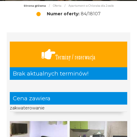
Strona główna
/
Oferta
/
Apartament w Chloraka dla 2 osób
Numer oferty:
84/18107
Terminy / rezerwacja
Brak aktualnych terminów!
Cena zawiera
zakwaterowanie