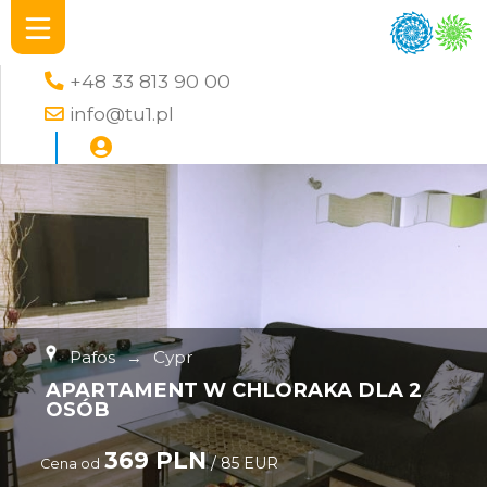
+48 33 813 90 00
info@tu1.pl
Pafos
→
Cypr
APARTAMENT W CHLORAKA DLA 2
OSÓB
369 PLN
/ 85 EUR
Cena od