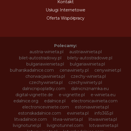
Kontakt
Usługi Internetowe
Oferta Współpracy
Polecamy:
austria-winieta.pl
austriawinieta.pl
bilet-autostradowy.pl
bilety-autostradowe.pl
bulgariawienieta.pl
bulgariawinieta.pl
bulharskadalnice.com
cenawiniety.pl
cenywiniet.pl
chorwacjawinieta.pl
czechy-winieta.pl
czechywinieta.pl
czechywiniety.pl
dalnicnipoplatky.com
dalnicniznamka.eu
digital-vignette.de
e-vignette.pl
e-winieta.eu
edalnice.org
edalnice.pl
electronicavinieta.com
electroniceviniete.com
estoniawinieta.pl
estonskadalnice.com
ewinieta.pl
info365.pl
litvadalnice.com
litwa-winieta.pl
litwawinieta.pl
livignotunel.pl
livignotunnel.com
lotvawinieta.pl