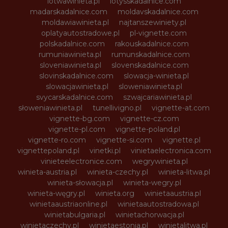
lotwawinieta.pl
lotysskadalnice.com
madarskadalnice.com
moldavskadalnice.com
moldawiawinieta.pl
najtanszewiniety.pl
oplatyautostradowe.pl
pl-vignette.com
polskadalnice.com
rakouskadalnice.com
rumuniawinieta.pl
rumunskadalnice.com
sloveniawinieta.pl
slovenskadalnice.com
slovinskadalnice.com
slowacja-winieta.pl
slowacjawinieta.pl
sloweniawinieta.pl
svycarskadalnice.com
szwajcariawinieta.pl
słoweniawinieta.pl
tunellivigno.pl
vignette-at.com
vignette-bg.com
vignette-cz.com
vignette-pl.com
vignette-poland.pl
vignette-ro.com
vignette-si.com
vignette.pl
vignettepoland.pl
vinetki.pl
vinietaelectronica.com
vinieteelectronice.com
wegrywinieta.pl
winieta-austria.pl
winieta-czechy.pl
winieta-litwa.pl
winieta-słowacja.pl
winieta-wegry.pl
winieta-węgry.pl
winieta.org
winietaaustria.pl
winietaaustriaonline.pl
winietaautostradowa.pl
winietabulgaria.pl
winietachorwacja.pl
winietaczechy.pl
winietaestonia.pl
winietalitwa.pl