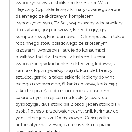
wypoczynkowy ze stolikami i krzesłami. Willa
Bajeczny Cypr składa się z klimatyzowanego salonu
dziennego ze skórzanym kompletem
wypoczynkowym, TV Sat, wyposażony w bestsellery
do czytania, gry planszowe, karty do gry, gry
komputerowe, kino domowe, PC komputera, a także
rodzinnego stołu obiadowego ze skórzanymi
krzesłami, tworzącymi strefę do konsumpcji
posiłków, toalety dziennej z lustrem, kuchni
wyposażonej w kuchenkę elektryczną, lodówkę z
zamrażarką, zmywarkę, czajnik, komplet talerzy,
sztućce, garnki, a także szklanki, kielichy do wina
białego i czerwonego, filiżanki do kawy, korkociąg.
Z kuchni przejście do mini ogrodu z basenem
całorocznym, miejscem na leżaki (2 leżaki do
dyspozycji) , dwa stoliki dla 2 osób, jeden stolik dla 4
osób, 1 parasol przeciwsłoneczny, grill, karimaty do
yogi, letnie jacuzzi. Do dyspozycji Gości pralka
automatyczna i zewnętrzna suszarka na pranie,
prasowalnica i żelazko.