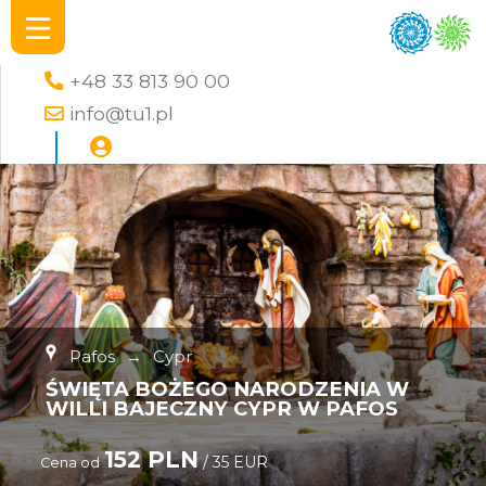
+48 33 813 90 00
info@tu1.pl
Pafos
→
Cypr
ŚWIĘTA BOŻEGO NARODZENIA W
WILLI BAJECZNY CYPR W PAFOS
152 PLN
/ 35 EUR
Cena od