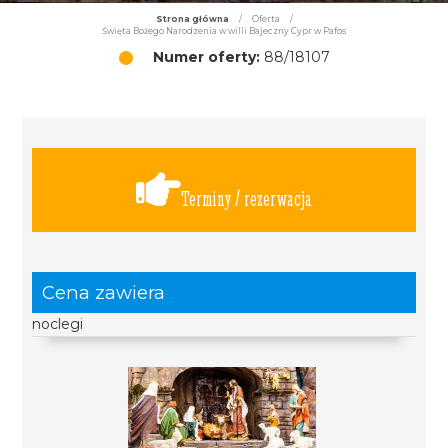
Strona główna
/
Oferta
/
Święta Bożego Narodzenia w willi Bajeczny Cypr w Pafos
Numer oferty:
88/18107
Terminy / rezerwacja
Cena zawiera
noclegi