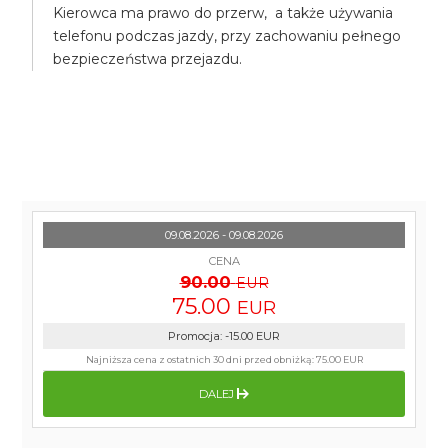
Kierowca ma prawo do przerw, a także używania
telefonu podczas jazdy, przy zachowaniu pełnego
bezpieczeństwa przejazdu.
09.08.2026 - 09.08.2026
CENA
90.00
EUR
75.00
EUR
Promocja
:
-15.00
EUR
Najniższa cena z ostatnich 30 dni przed obniżką:
75.00 EUR
DALEJ