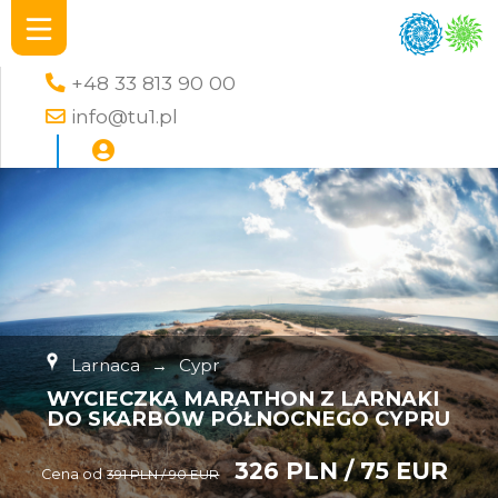
+48 33 813 90 00
info@tu1.pl
Larnaca
→
Cypr
WYCIECZKA MARATHON Z LARNAKI
DO SKARBÓW PÓŁNOCNEGO CYPRU
326 PLN / 75 EUR
Cena od
391 PLN / 90 EUR