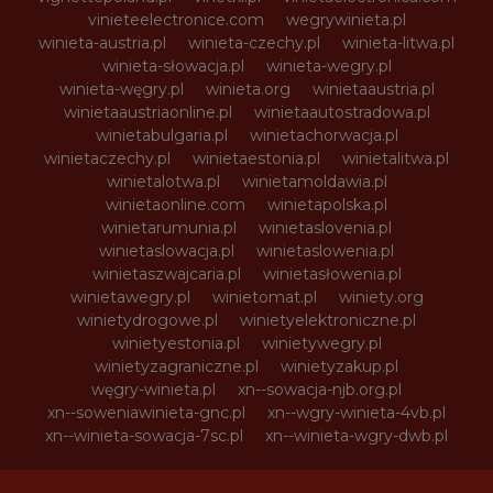
vinieteelectronice.com
wegrywinieta.pl
winieta-austria.pl
winieta-czechy.pl
winieta-litwa.pl
winieta-słowacja.pl
winieta-wegry.pl
winieta-węgry.pl
winieta.org
winietaaustria.pl
winietaaustriaonline.pl
winietaautostradowa.pl
winietabulgaria.pl
winietachorwacja.pl
winietaczechy.pl
winietaestonia.pl
winietalitwa.pl
winietalotwa.pl
winietamoldawia.pl
winietaonline.com
winietapolska.pl
winietarumunia.pl
winietaslovenia.pl
winietaslowacja.pl
winietaslowenia.pl
winietaszwajcaria.pl
winietasłowenia.pl
winietawegry.pl
winietomat.pl
winiety.org
winietydrogowe.pl
winietyelektroniczne.pl
winietyestonia.pl
winietywegry.pl
winietyzagraniczne.pl
winietyzakup.pl
węgry-winieta.pl
xn--sowacja-njb.org.pl
xn--soweniawinieta-gnc.pl
xn--wgry-winieta-4vb.pl
xn--winieta-sowacja-7sc.pl
xn--winieta-wgry-dwb.pl