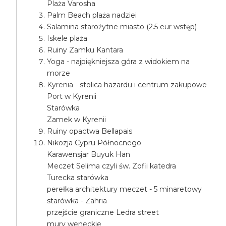
Plaża Varosha
Palm Beach plaża nadziei
Salamina starożytne miasto (2.5 eur wstęp)
Iskele plaża
Ruiny Zamku Kantara
Yoga - najpiękniejsza góra z widokiem na
morze
Kyrenia - stolica hazardu i centrum zakupowe
Port w Kyrenii
Starówka
Zamek w Kyrenii
Ruiny opactwa Bellapais
Nikozja Cypru Północnego
Karawensjar Buyuk Han
Meczet Selima czyli św. Zofii katedra
Turecka starówka
perełka architektury meczet - 5 minaretowy
starówka - Zahria
przejście graniczne Ledra street
mury weneckie