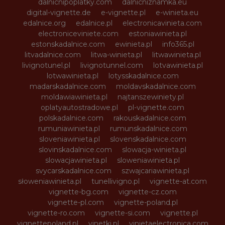
dalnicnipoplatky.com
dalnicniznamka.eu
digital-vignette.de
e-vignette.pl
e-winieta.eu
edalnice.org
edalnice.pl
electronicavinieta.com
electroniceviniete.com
estoniawinieta.pl
estonskadalnice.com
ewinieta.pl
info365.pl
litvadalnice.com
litwa-winieta.pl
litwawinieta.pl
livignotunel.pl
livignotunnel.com
lotvawinieta.pl
lotwawinieta.pl
lotysskadalnice.com
madarskadalnice.com
moldavskadalnice.com
moldawiawinieta.pl
najtanszewiniety.pl
oplatyautostradowe.pl
pl-vignette.com
polskadalnice.com
rakouskadalnice.com
rumuniawinieta.pl
rumunskadalnice.com
sloveniawinieta.pl
slovenskadalnice.com
slovinskadalnice.com
slowacja-winieta.pl
slowacjawinieta.pl
sloweniawinieta.pl
svycarskadalnice.com
szwajcariawinieta.pl
słoweniawinieta.pl
tunellivigno.pl
vignette-at.com
vignette-bg.com
vignette-cz.com
vignette-pl.com
vignette-poland.pl
vignette-ro.com
vignette-si.com
vignette.pl
vignettepoland.pl
vinetki.pl
vinietaelectronica.com