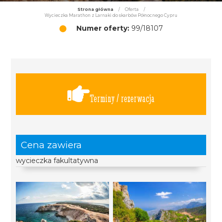
Strona główna
/
Oferta
/
Wycieczka Marathon z Larnaki do skarbów Północnego Cypru
Numer oferty:
99/18107
Terminy / rezerwacja
Cena zawiera
wycieczka fakultatywna