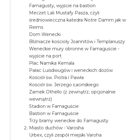
Famagusty, wyjście na bastion
Meczet Lali Mustafy Pasza, czyli
średniowiecczna katedra Notre Damm jak w
Reims
Dom Wenecki
Bliźniacze kościoły Joannitów i Templariuszy
Weneckie mury obronne w Famaguście -
wyjście na port
Plac Namika Kemala
Pałac Luisdwugów i weneckich dożów
Kościół św. Piotra i Pawła
Kościół św. Jerzego Łacińskiego
Zamek Othello (z zewnątrz, opcjonalnie
wewnątrz)
Stadion w Famaguście
Bastion w Famaguście
Trzy bramy weneckie do Famagusty
Miasto duchów - Varosha
Urbex, czyli zespół miejski Varoha