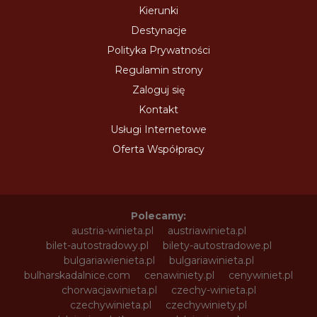
Kierunki
Destynacje
Polityka Prywatności
Regulamin strony
Zaloguj się
Kontakt
Usługi Internetowe
Oferta Współpracy
Polecamy:
austria-winieta.pl
austriawinieta.pl
bilet-autostradowy.pl
bilety-autostradowe.pl
bulgariawienieta.pl
bulgariawinieta.pl
bulharskadalnice.com
cenawiniety.pl
cenywiniet.pl
chorwacjawinieta.pl
czechy-winieta.pl
czechywinieta.pl
czechywiniety.pl