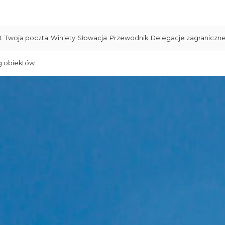
t
Twoja poczta
Winiety
Słowacja
Przewodnik
Delegacje zagraniczn
g obiektów