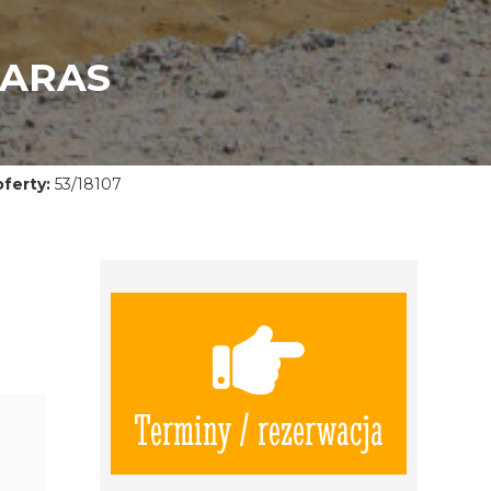
TARAS
ferty:
53/18107
Terminy / rezerwacja