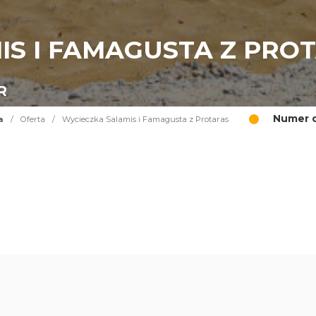
IS I FAMAGUSTA Z PRO
R
Numer o
a
/
Oferta
/
Wycieczka Salamis i Famagusta z Protaras