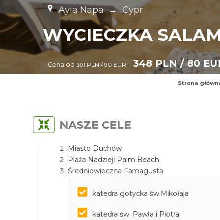
Ayia Napa
→
Cypr
WYCIECZKA SALAM
348 PLN / 80 EU
Cena od
391 PLN / 90 EUR
Strona główn
NASZE CELE
Miasto Duchów
Plaża Nadzieji Palm Beach
Średniowieczna Famagusta
katedra gotycka św.Mikołaja
katedra św. Pawła i Piotra