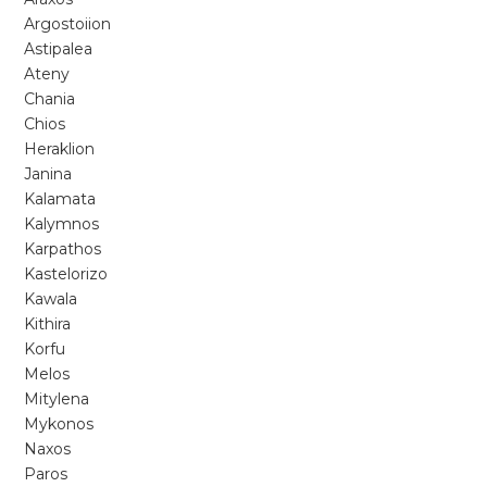
Argostoiion
Astipalea
Ateny
Chania
Chios
Heraklion
Janina
Kalamata
Kalymnos
Karpathos
Kastelorizo
Kawala
Kithira
Korfu
Melos
Mitylena
Mykonos
Naxos
Paros