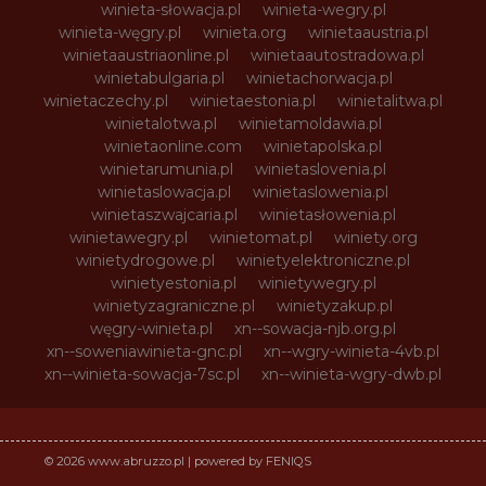
winieta-słowacja.pl
winieta-wegry.pl
winieta-węgry.pl
winieta.org
winietaaustria.pl
winietaaustriaonline.pl
winietaautostradowa.pl
winietabulgaria.pl
winietachorwacja.pl
winietaczechy.pl
winietaestonia.pl
winietalitwa.pl
winietalotwa.pl
winietamoldawia.pl
winietaonline.com
winietapolska.pl
winietarumunia.pl
winietaslovenia.pl
winietaslowacja.pl
winietaslowenia.pl
winietaszwajcaria.pl
winietasłowenia.pl
winietawegry.pl
winietomat.pl
winiety.org
winietydrogowe.pl
winietyelektroniczne.pl
winietyestonia.pl
winietywegry.pl
winietyzagraniczne.pl
winietyzakup.pl
węgry-winieta.pl
xn--sowacja-njb.org.pl
xn--soweniawinieta-gnc.pl
xn--wgry-winieta-4vb.pl
xn--winieta-sowacja-7sc.pl
xn--winieta-wgry-dwb.pl
© 2026 www.abruzzo.pl | powered by FENIQS