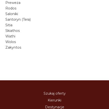
Preweza
Rodos
Saloniki
Santoryn (Tera)
Sitia
Skiathos
Wathi
Wolos
Zakyntos
Szukaj oferty
Kierunki
Destynacje