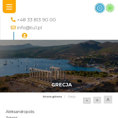
+48 33 813 90 00
info@tu1.pl
GRECJA
Strona główna
/
Grecja
A
A
A
Aleksandropolis
Araxos