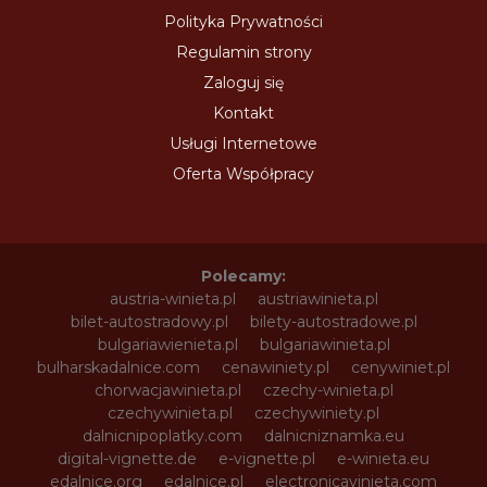
Polityka Prywatności
Regulamin strony
Zaloguj się
Kontakt
Usługi Internetowe
Oferta Współpracy
Polecamy:
austria-winieta.pl
austriawinieta.pl
bilet-autostradowy.pl
bilety-autostradowe.pl
bulgariawienieta.pl
bulgariawinieta.pl
bulharskadalnice.com
cenawiniety.pl
cenywiniet.pl
chorwacjawinieta.pl
czechy-winieta.pl
czechywinieta.pl
czechywiniety.pl
dalnicnipoplatky.com
dalnicniznamka.eu
digital-vignette.de
e-vignette.pl
e-winieta.eu
edalnice.org
edalnice.pl
electronicavinieta.com