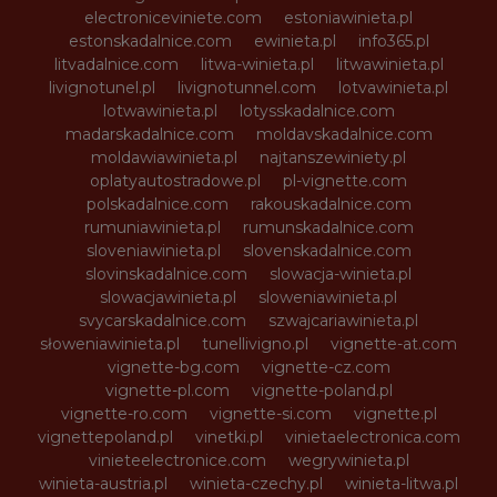
electroniceviniete.com
estoniawinieta.pl
estonskadalnice.com
ewinieta.pl
info365.pl
litvadalnice.com
litwa-winieta.pl
litwawinieta.pl
livignotunel.pl
livignotunnel.com
lotvawinieta.pl
lotwawinieta.pl
lotysskadalnice.com
madarskadalnice.com
moldavskadalnice.com
moldawiawinieta.pl
najtanszewiniety.pl
oplatyautostradowe.pl
pl-vignette.com
polskadalnice.com
rakouskadalnice.com
rumuniawinieta.pl
rumunskadalnice.com
sloveniawinieta.pl
slovenskadalnice.com
slovinskadalnice.com
slowacja-winieta.pl
slowacjawinieta.pl
sloweniawinieta.pl
svycarskadalnice.com
szwajcariawinieta.pl
słoweniawinieta.pl
tunellivigno.pl
vignette-at.com
vignette-bg.com
vignette-cz.com
vignette-pl.com
vignette-poland.pl
vignette-ro.com
vignette-si.com
vignette.pl
vignettepoland.pl
vinetki.pl
vinietaelectronica.com
vinieteelectronice.com
wegrywinieta.pl
winieta-austria.pl
winieta-czechy.pl
winieta-litwa.pl