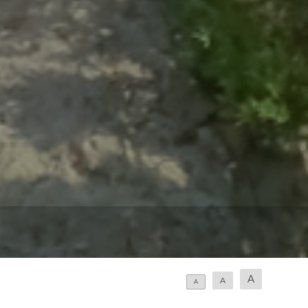
A
A
A