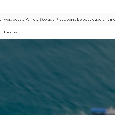
t
Twoja poczta
Winiety
Słowacja
Przewodnik
Delegacje zagraniczn
g obiektów