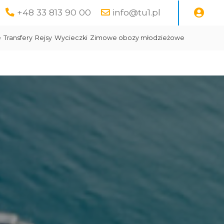
+48 33 813 90 00
info@tu1.pl
e
Transfery
Rejsy
Wycieczki
Zimowe obozy młodzieżowe