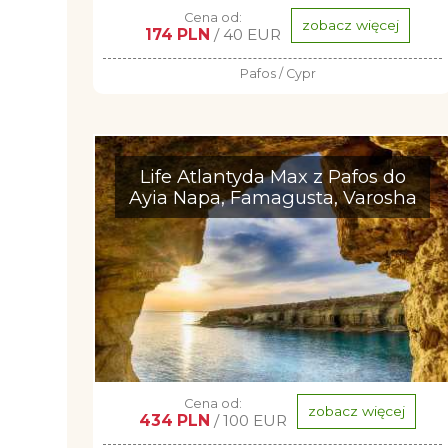
Cena od:
zobacz więcej
174 PLN
/ 40 EUR
Pafos / Cypr
Life Atlantyda Max z Pafos do
Ayia Napa, Famagusta, Varosha
Cena od:
zobacz więcej
434 PLN
/ 100 EUR