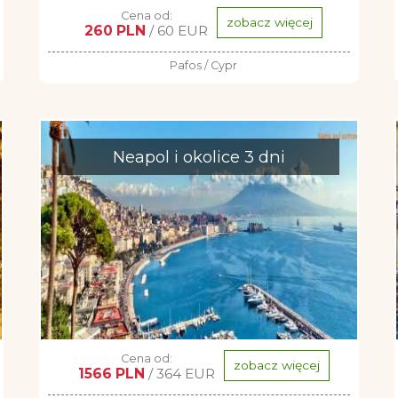
Cena od:
zobacz więcej
260 PLN
/ 60 EUR
Pafos / Cypr
Neapol i okolice 3 dni
Cena od:
zobacz więcej
1566 PLN
/ 364 EUR