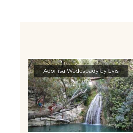
Adonisa Wodospady by Evis