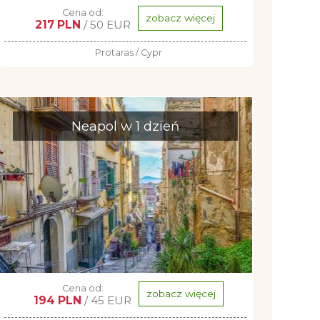
Cena od:
zobacz więcej
217 PLN
/ 50 EUR
Protaras / Cypr
Neapol w 1 dzień
Cena od:
zobacz więcej
194 PLN
/ 45 EUR