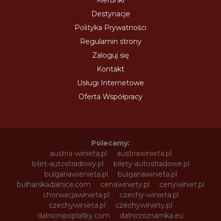
Kierunki
Destynacje
Polityka Prywatności
Regulamin strony
Zaloguj się
Kontakt
Usługi Internetowe
Oferta Współpracy
Polecamy:
austria-winieta.pl
austriawinieta.pl
bilet-autostradowy.pl
bilety-autostradowe.pl
bulgariawienieta.pl
bulgariawinieta.pl
bulharskadalnice.com
cenawiniety.pl
cenywiniet.pl
chorwacjawinieta.pl
czechy-winieta.pl
czechywinieta.pl
czechywiniety.pl
dalnicnipoplatky.com
dalnicniznamka.eu