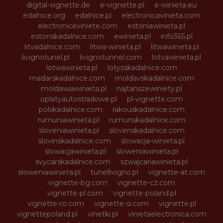
digital-vignette.de
e-vignette.pl
e-winieta.eu
edalnice.org
edalnice.pl
electronicavinieta.com
electroniceviniete.com
estoniawinieta.pl
estonskadalnice.com
ewinieta.pl
info365.pl
litvadalnice.com
litwa-winieta.pl
litwawinieta.pl
livignotunel.pl
livignotunnel.com
lotvawinieta.pl
lotwawinieta.pl
lotysskadalnice.com
madarskadalnice.com
moldavskadalnice.com
moldawiawinieta.pl
najtanszewiniety.pl
oplatyautostradowe.pl
pl-vignette.com
polskadalnice.com
rakouskadalnice.com
rumuniawinieta.pl
rumunskadalnice.com
sloveniawinieta.pl
slovenskadalnice.com
slovinskadalnice.com
slowacja-winieta.pl
slowacjawinieta.pl
sloweniawinieta.pl
svycarskadalnice.com
szwajcariawinieta.pl
słoweniawinieta.pl
tunellivigno.pl
vignette-at.com
vignette-bg.com
vignette-cz.com
vignette-pl.com
vignette-poland.pl
vignette-ro.com
vignette-si.com
vignette.pl
vignettepoland.pl
vinetki.pl
vinietaelectronica.com