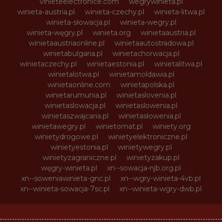
vinieteelectronice.com
wegrywinieta.pl
winieta-austria.pl
winieta-czechy.pl
winieta-litwa.pl
winieta-słowacja.pl
winieta-wegry.pl
winieta-węgry.pl
winieta.org
winietaaustria.pl
winietaaustriaonline.pl
winietaautostradowa.pl
winietabulgaria.pl
winietachorwacja.pl
winietaczechy.pl
winietaestonia.pl
winietalitwa.pl
winietalotwa.pl
winietamoldawia.pl
winietaonline.com
winietapolska.pl
winietarumunia.pl
winietaslovenia.pl
winietaslowacja.pl
winietaslowenia.pl
winietaszwajcaria.pl
winietasłowenia.pl
winietawegry.pl
winietomat.pl
winiety.org
winietydrogowe.pl
winietyelektroniczne.pl
winietyestonia.pl
winietywegry.pl
winietyzagraniczne.pl
winietyzakup.pl
węgry-winieta.pl
xn--sowacja-njb.org.pl
xn--soweniawinieta-gnc.pl
xn--wgry-winieta-4vb.pl
xn--winieta-sowacja-7sc.pl
xn--winieta-wgry-dwb.pl