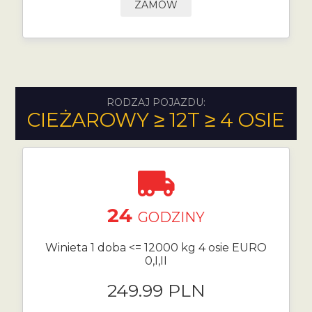
ZAMÓW
RODZAJ POJAZDU:
CIEŻAROWY ≥ 12T ≥ 4 OSIE
24
GODZINY
Winieta 1 doba <= 12000 kg 4 osie EURO
0,I,II
249.99 PLN