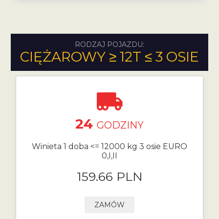
RODZAJ POJAZDU:
CIĘŻAROWY ≥ 12T ≤ 3 OSIE
24
GODZINY
Winieta 1 doba <= 12000 kg 3 osie EURO
0,I,II
159.66 PLN
ZAMÓW