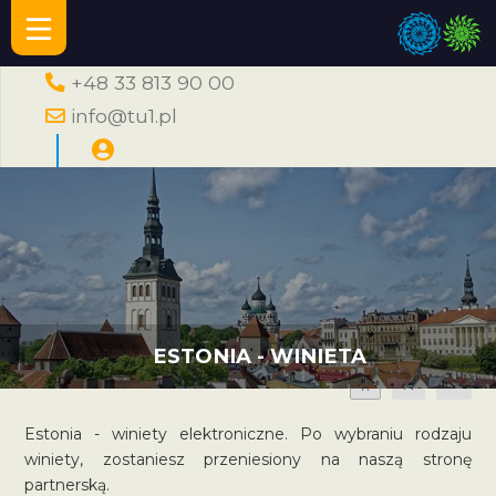
+48 33 813 90 00
info@tu1.pl
ESTONIA - WINIETA
A
A
A
Estonia - winiety elektroniczne. Po wybraniu rodzaju
winiety, zostaniesz przeniesiony na naszą stronę
partnerską.