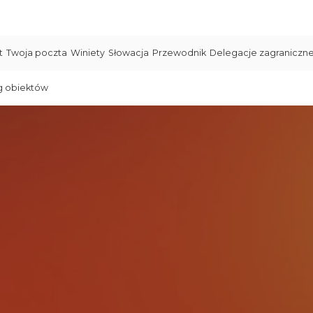
t
Twoja poczta
Winiety
Słowacja
Przewodnik
Delegacje zagraniczn
g obiektów