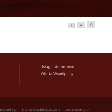
A
A
A
Usługi Internetowe
Oferta Współpracy
awinieta.pl
bulharskadalnice.com
cenawiniety.pl