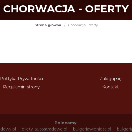
CHORWACJA - OFERTY
Strona główna
/
Chorwacja - oferty
Polityka Prywatności
Zaloguj się
Regulamin strony
Kontakt
Polecamy:
adowy.pl
bilety-autostradowe.pl
bulgariawienieta.pl
bulgari