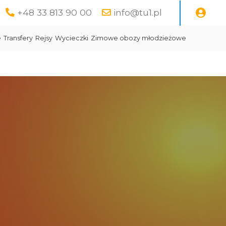
+48 33 813 90 00
info@tu1.pl
e
Transfery
Rejsy
Wycieczki
Zimowe obozy młodzieżowe