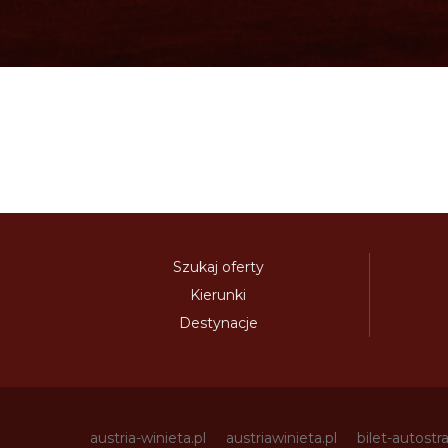
Szukaj oferty
Kierunki
Destynacje
austria-winieta.pl
austriawinieta.pl
bilet-autostr