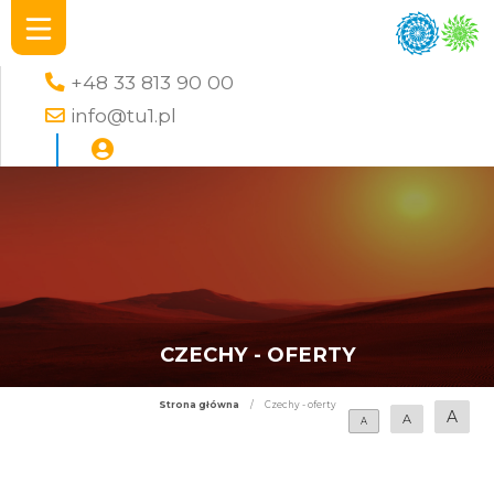
+48 33 813 90 00
info@tu1.pl
CZECHY - OFERTY
Strona główna
/
Czechy - oferty
A
A
A