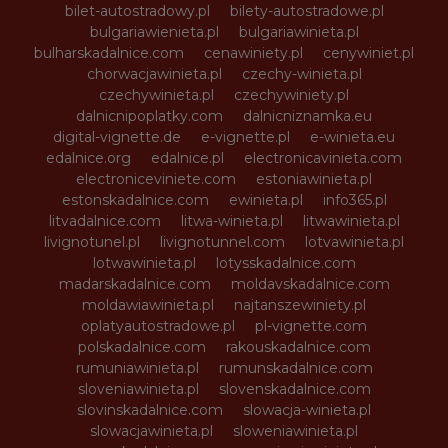
bilet-autostradowy.pl
bilety-autostradowe.pl
bulgariawienieta.pl
bulgariawinieta.pl
bulharskadalnice.com
cenawiniety.pl
cenywiniet.pl
chorwacjawinieta.pl
czechy-winieta.pl
czechywinieta.pl
czechywiniety.pl
dalnicnipoplatky.com
dalnicniznamka.eu
digital-vignette.de
e-vignette.pl
e-winieta.eu
edalnice.org
edalnice.pl
electronicavinieta.com
electroniceviniete.com
estoniawinieta.pl
estonskadalnice.com
ewinieta.pl
info365.pl
litvadalnice.com
litwa-winieta.pl
litwawinieta.pl
livignotunel.pl
livignotunnel.com
lotvawinieta.pl
lotwawinieta.pl
lotysskadalnice.com
madarskadalnice.com
moldavskadalnice.com
moldawiawinieta.pl
najtanszewiniety.pl
oplatyautostradowe.pl
pl-vignette.com
polskadalnice.com
rakouskadalnice.com
rumuniawinieta.pl
rumunskadalnice.com
sloveniawinieta.pl
slovenskadalnice.com
slovinskadalnice.com
slowacja-winieta.pl
slowacjawinieta.pl
sloweniawinieta.pl