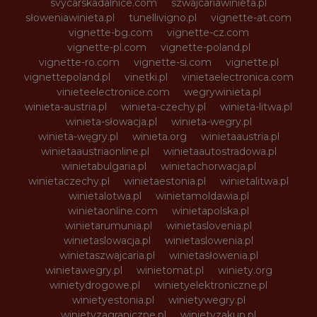
svycarskadalnice.com
szwajcariawinieta.pl
słoweniawinieta.pl
tunellivigno.pl
vignette-at.com
vignette-bg.com
vignette-cz.com
vignette-pl.com
vignette-poland.pl
vignette-ro.com
vignette-si.com
vignette.pl
vignettepoland.pl
vinetki.pl
vinietaelectronica.com
vinieteelectronice.com
wegrywinieta.pl
winieta-austria.pl
winieta-czechy.pl
winieta-litwa.pl
winieta-słowacja.pl
winieta-wegry.pl
winieta-węgry.pl
winieta.org
winietaaustria.pl
winietaaustriaonline.pl
winietaautostradowa.pl
winietabulgaria.pl
winietachorwacja.pl
winietaczechy.pl
winietaestonia.pl
winietalitwa.pl
winietalotwa.pl
winietamoldawia.pl
winietaonline.com
winietapolska.pl
winietarumunia.pl
winietaslovenia.pl
winietaslowacja.pl
winietaslowenia.pl
winietaszwajcaria.pl
winietasłowenia.pl
winietawegry.pl
winietomat.pl
winiety.org
winietydrogowe.pl
winietyelektroniczne.pl
winietyestonia.pl
winietywegry.pl
winietyzagraniczne.pl
winietyzakup.pl