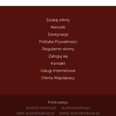
Szukaj oferty
Kierunki
Destynacje
Polityka Prywatności
Regulamin strony
Zaloguj się
Kontakt
Usługi Internetowe
Oferta Współpracy
Polecamy:
austria-winieta.pl
austriawinieta.pl
bilet-autostradowy.pl
bilety-autostradowe.pl