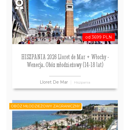
LAST
MINUTE
od 3699 PLN
HISZPANIA 2026 Lloret de Mar + Włochy -
Wenecja. Obóz młodzieżowy (14-18 lat)
Lloret De Mar
Hiszpania
OBÓZ MŁODZIEŻOWY ZAGRANICZNY