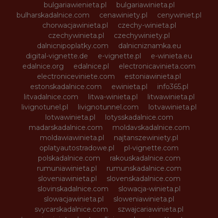
bulgariawienieta.pl
bulgariawinieta.pl
bulharskadalnice.com
cenawiniety.pl
cenywiniet.pl
chorwacjawinieta.pl
czechy-winieta.pl
czechywinieta.pl
czechywiniety.pl
dalnicnipoplatky.com
dalnicniznamka.eu
digital-vignette.de
e-vignette.pl
e-winieta.eu
edalnice.org
edalnice.pl
electronicavinieta.com
electroniceviniete.com
estoniawinieta.pl
estonskadalnice.com
ewinieta.pl
info365.pl
litvadalnice.com
litwa-winieta.pl
litwawinieta.pl
livignotunel.pl
livignotunnel.com
lotvawinieta.pl
lotwawinieta.pl
lotysskadalnice.com
madarskadalnice.com
moldavskadalnice.com
moldawiawinieta.pl
najtanszewiniety.pl
oplatyautostradowe.pl
pl-vignette.com
polskadalnice.com
rakouskadalnice.com
rumuniawinieta.pl
rumunskadalnice.com
sloveniawinieta.pl
slovenskadalnice.com
slovinskadalnice.com
slowacja-winieta.pl
slowacjawinieta.pl
sloweniawinieta.pl
svycarskadalnice.com
szwajcariawinieta.pl