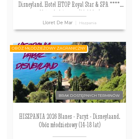
Disneyland. Hotel HTOP Royal Star & SPA ****.
Obóz młodzieżowy (14-19 lat)
Lloret De Mar
Hiszpania
OBÓZ MŁODZIEŻOWY ZAGRANICZNY
BRAK DOSTĘPNYCH TERMINÓW
HISZPANIA 2026 Blanes - Paryż - Disneylaand.
Obóz młodzieżowy (14-18 lat)