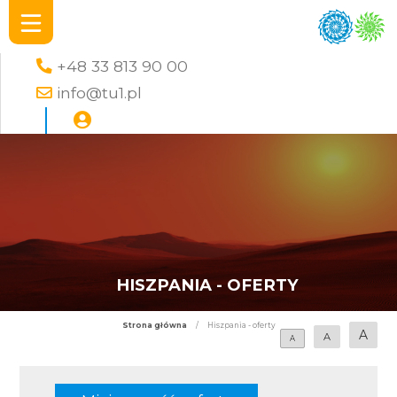
+48 33 813 90 00
info@tu1.pl
HISZPANIA - OFERTY
Strona główna
/
Hiszpania - oferty
A
A
A