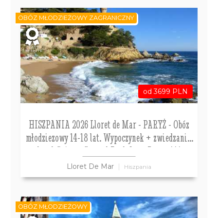
OBÓZ MŁODZIEŻOWY ZAGRANICZNY
LAST
MINUTE
od 3699 PLN
HISZPANIA 2026 Lloret de Mar - PARYŻ - Obóz
młodziezowy 14-18 lat. Wypoczynek + zwiedzanie.
hotel Guitart Central Park Aqua Resort***
Lloret De Mar
Hiszpania
OBÓZ MŁODZIEŻOWY