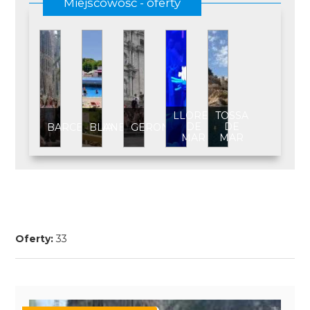
Miejscowość - oferty
LLORET
TOSSA
DE
DE
BARCELONA
BLANES
GERONA
MAR
MAR
Oferty:
33