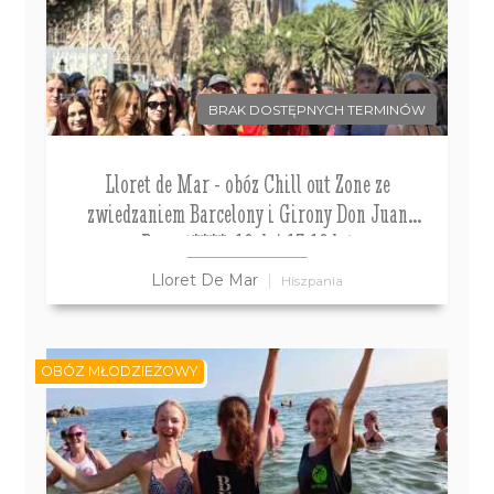
BRAK DOSTĘPNYCH TERMINÓW
Lloret de Mar - obóz Chill out Zone ze
zwiedzaniem Barcelony i Girony Don Juan
Resort****, 10 dni 13-18 lat
Lloret De Mar
Hiszpania
OBÓZ MŁODZIEŻOWY