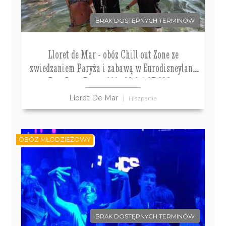
BRAK DOSTĘPNYCH TERMINÓW
Lloret de Mar - obóz Chill out Zone ze
zwiedzaniem Paryża i zabawą w Eurodisneyland
Don Juan Resort*** , 12 dni 13-19 lat
Lloret De Mar
Hiszpania
OBÓZ MŁODZIEŻOWY
BRAK DOSTĘPNYCH TERMINÓW