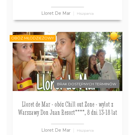
Lloret De Mar
Hiszpania
OBÓZ MŁODZIEŻOWY
BRAK DOSTĘPNYCH TERMINÓW
Lloret de Mar - obóz Chill out Zone - wylot z
Warszawy Don Juan Resort****, 8 dni 13-18 lat
Lloret De Mar
Hiszpania