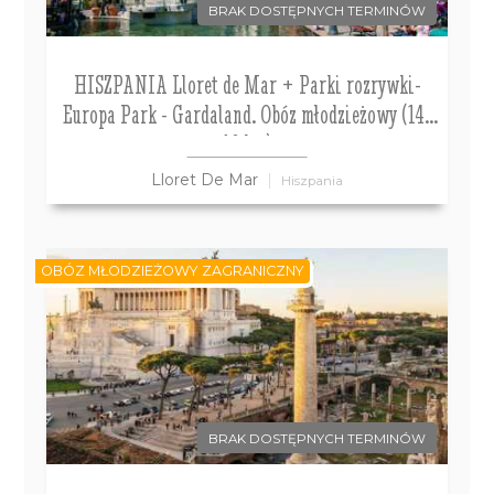
BRAK DOSTĘPNYCH TERMINÓW
HISZPANIA Lloret de Mar + Parki rozrywki-
Europa Park - Gardaland. Obóz młodzieżowy (14-
18 lat)
Lloret De Mar
Hiszpania
OBÓZ MŁODZIEŻOWY ZAGRANICZNY
BRAK DOSTĘPNYCH TERMINÓW