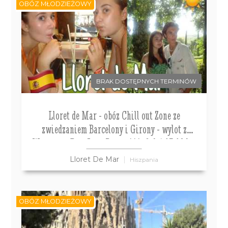
OBÓZ MŁODZIEŻOWY
BRAK DOSTĘPNYCH TERMINÓW
Lloret de Mar - obóz Chill out Zone ze
zwiedzaniem Barcelony i Girony - wylot z
Warszawy Don Juan Resort***, 8 dni 13-18 lat
Lloret De Mar
Hiszpania
OBÓZ MŁODZIEŻOWY