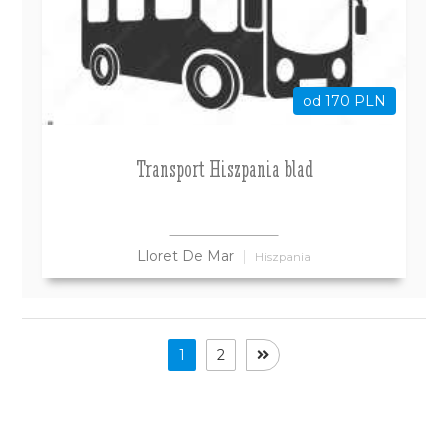
od 170 PLN
Transport Hiszpania blad
Lloret De Mar
Hiszpania
1
2