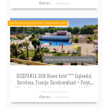
Blanes
Hiszpania
OBÓZ MŁODZIEŻOWY ZAGRANICZNY
BRAK DOSTĘPNYCH TERMINÓW
HISZPANIA 2026 Blanes hotel *** Esplendid,
Barcelona, Francja: Eurodisneyland + Paryż,
Włochy Gardaland. Obóz młodzieżowy 14-19 lat
Blanes
Hiszpania