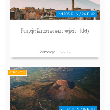
od 103 PLN / 24 EUR
Pompeje: Zarezerwowane wejście - bilety
Pompeje
Włochy
ATRAKCJE
od 64 PLN / 15 EUR