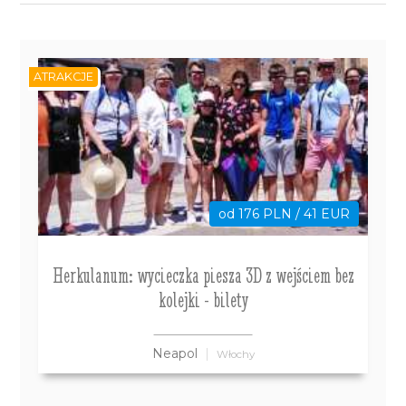
ATRAKCJE
od 176 PLN / 41 EUR
Herkulanum: wycieczka piesza 3D z wejściem bez
kolejki - bilety
Neapol
Włochy