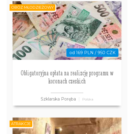
OBÓZ MŁODZIEŻOWY
od 169 PLN / 950 CZK
Obligatoryjna opłata na realizcję programu w
koronach czeskich
Szklarska Poręba
Polska
ATRAKCJE