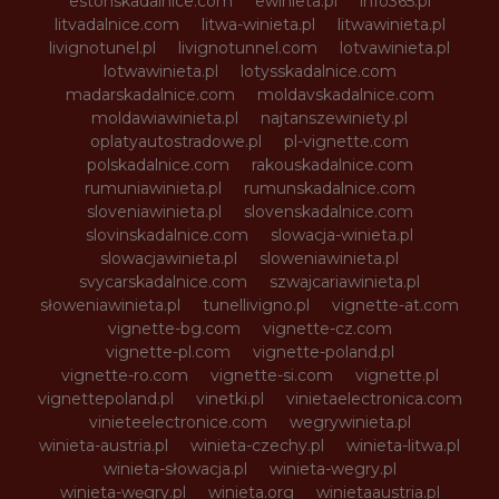
estonskadalnice.com
ewinieta.pl
info365.pl
litvadalnice.com
litwa-winieta.pl
litwawinieta.pl
livignotunel.pl
livignotunnel.com
lotvawinieta.pl
lotwawinieta.pl
lotysskadalnice.com
madarskadalnice.com
moldavskadalnice.com
moldawiawinieta.pl
najtanszewiniety.pl
oplatyautostradowe.pl
pl-vignette.com
polskadalnice.com
rakouskadalnice.com
rumuniawinieta.pl
rumunskadalnice.com
sloveniawinieta.pl
slovenskadalnice.com
slovinskadalnice.com
slowacja-winieta.pl
slowacjawinieta.pl
sloweniawinieta.pl
svycarskadalnice.com
szwajcariawinieta.pl
słoweniawinieta.pl
tunellivigno.pl
vignette-at.com
vignette-bg.com
vignette-cz.com
vignette-pl.com
vignette-poland.pl
vignette-ro.com
vignette-si.com
vignette.pl
vignettepoland.pl
vinetki.pl
vinietaelectronica.com
vinieteelectronice.com
wegrywinieta.pl
winieta-austria.pl
winieta-czechy.pl
winieta-litwa.pl
winieta-słowacja.pl
winieta-wegry.pl
winieta-węgry.pl
winieta.org
winietaaustria.pl