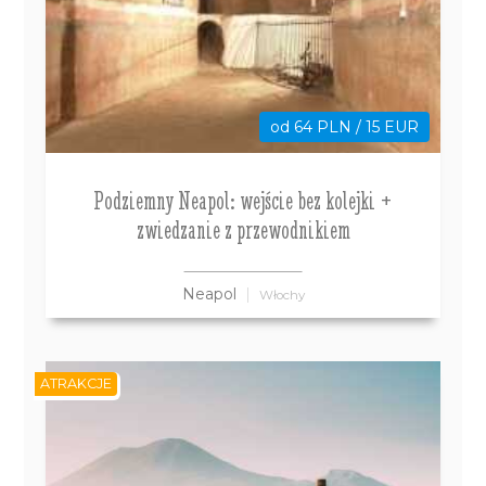
od 64 PLN / 15 EUR
Podziemny Neapol: wejście bez kolejki +
zwiedzanie z przewodnikiem
Neapol
Włochy
ATRAKCJE