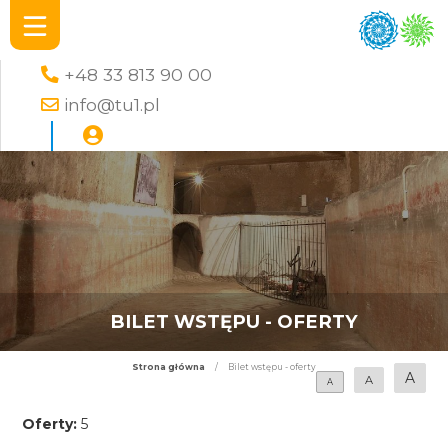
+48 33 813 90 00
info@tu1.pl
BILET WSTĘPU - OFERTY
Strona główna
/
Bilet wstępu - oferty
A
A
A
Oferty:
5