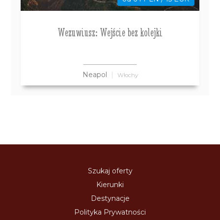
Wezuwiusz: Wejście bez kolejki
Neapol
Włochy
Szukaj oferty
Kierunki
Destynacje
Polityka Prywatności