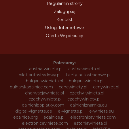
Regulamin strony
Zaloguj się
Kontakt
Usługi Internetowe
Oferta Współpracy
Polecamy:
austria-winieta.pl
austriawinieta.pl
bilet-autostradowy.pl
bilety-autostradowe.pl
bulgariawienieta.pl
bulgariawinieta.pl
bulharskadalnice.com
cenawiniety.pl
cenywiniet.pl
chorwacjawinieta.pl
czechy-winieta.pl
czechywinieta.pl
czechywiniety.pl
dalnicnipoplatky.com
dalnicniznamka.eu
digital-vignette.de
e-vignette.pl
e-winieta.eu
edalnice.org
edalnice.pl
electronicavinieta.com
electroniceviniete.com
estoniawinieta.pl