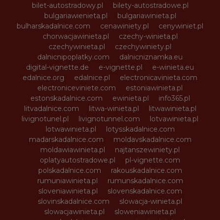
bilet-autostradowy.pl
bilety-autostradowe.pl
bulgariawienieta.pl
bulgariawinieta.pl
bulharskadalnice.com
cenawiniety.pl
cenywiniet.pl
chorwacjawinieta.pl
czechy-winieta.pl
czechywinieta.pl
czechywiniety.pl
dalnicnipoplatky.com
dalnicniznamka.eu
digital-vignette.de
e-vignette.pl
e-winieta.eu
edalnice.org
edalnice.pl
electronicavinieta.com
electroniceviniete.com
estoniawinieta.pl
estonskadalnice.com
ewinieta.pl
info365.pl
litvadalnice.com
litwa-winieta.pl
litwawinieta.pl
livignotunel.pl
livignotunnel.com
lotvawinieta.pl
lotwawinieta.pl
lotysskadalnice.com
madarskadalnice.com
moldavskadalnice.com
moldawiawinieta.pl
najtanszewiniety.pl
oplatyautostradowe.pl
pl-vignette.com
polskadalnice.com
rakouskadalnice.com
rumuniawinieta.pl
rumunskadalnice.com
sloveniawinieta.pl
slovenskadalnice.com
slovinskadalnice.com
slowacja-winieta.pl
slowacjawinieta.pl
sloweniawinieta.pl