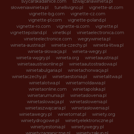
svycarskadalnice.com
szwajcariawinieta.pl
słoweniawinieta.pl
tunellivigno.pl
vignette-at.com
vignette-bg.com
vignette-cz.com
vignette-pl.com
vignette-poland.pl
vignette-ro.com
vignette-si.com
vignette.pl
vignettepoland.pl
vinetki.pl
vinietaelectronica.com
vinieteelectronice.com
wegrywinieta.pl
winieta-austria.pl
winieta-czechy.pl
winieta-litwa.pl
winieta-słowacja.pl
winieta-wegry.pl
winieta-węgry.pl
winieta.org
winietaaustria.pl
winietaaustriaonline.pl
winietaautostradowa.pl
winietabulgaria.pl
winietachorwacja.pl
winietaczechy.pl
winietaestonia.pl
winietalitwa.pl
winietalotwa.pl
winietamoldawia.pl
winietaonline.com
winietapolska.pl
winietarumunia.pl
winietaslovenia.pl
winietaslowacja.pl
winietaslowenia.pl
winietaszwajcaria.pl
winietasłowenia.pl
winietawegry.pl
winietomat.pl
winiety.org
winietydrogowe.pl
winietyelektroniczne.pl
winietyestonia.pl
winietywegry.pl
winietyzagraniczne.pl
winietyzakup.pl