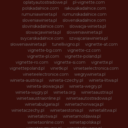
oplatyautostradowe.pl
pl-vignette.com
polskadalnice.com
rakouskadalnice.com
rumuniawinieta.pl
rumunskadalnice.com
sloveniawinieta.pl
slovenskadalnice.com
slovinskadalnice.com
slowacja-winieta.pl
slowacjawinieta.pl
sloweniawinieta.pl
svycarskadalnice.com
szwajcariawinieta.pl
słoweniawinieta.pl
tunellivigno.pl
vignette-at.com
vignette-bg.com
vignette-cz.com
vignette-pl.com
vignette-poland.pl
vignette-ro.com
vignette-si.com
vignette.pl
vignettepoland.pl
vinetki.pl
vinietaelectronica.com
vinieteelectronice.com
wegrywinieta.pl
winieta-austria.pl
winieta-czechy.pl
winieta-litwa.pl
winieta-słowacja.pl
winieta-wegry.pl
winieta-węgry.pl
winieta.org
winietaaustria.pl
winietaaustriaonline.pl
winietaautostradowa.pl
winietabulgaria.pl
winietachorwacja.pl
winietaczechy.pl
winietaestonia.pl
winietalitwa.pl
winietalotwa.pl
winietamoldawia.pl
winietaonline.com
winietapolska.pl