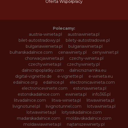
Oferta Współpracy
Polecamy:
austria-winieta.pl
austriawinieta.pl
bilet-autostradowy.pl
bilety-autostradowe.pl
bulgariawienieta.pl
bulgariawinieta.pl
bulharskadalnice.com
cenawiniety.pl
cenywiniet.pl
chorwacjawinieta.pl
czechy-winieta.pl
czechywinieta.pl
czechywiniety.pl
dalnicnipoplatky.com
dalnicniznamka.eu
digital-vignette.de
e-vignette.pl
e-winieta.eu
edalnice.org
edalnice.pl
electronicavinieta.com
electroniceviniete.com
estoniawinieta.pl
estonskadalnice.com
ewinieta.pl
info365.pl
litvadalnice.com
litwa-winieta.pl
litwawinieta.pl
livignotunel.pl
livignotunnel.com
lotvawinieta.pl
lotwawinieta.pl
lotysskadalnice.com
madarskadalnice.com
moldavskadalnice.com
moldawiawinieta.pl
najtanszewiniety.pl