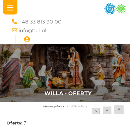
+48 33 813 90 00
info@tu1.pl
WILLA - OFERTY
Strona główna
/
Willa - oferty
A
A
A
Oferty:
7