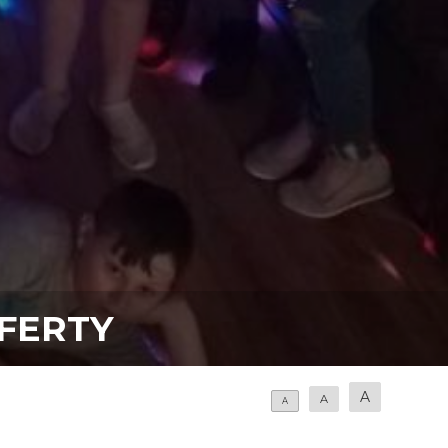
FERTY
A
A
A