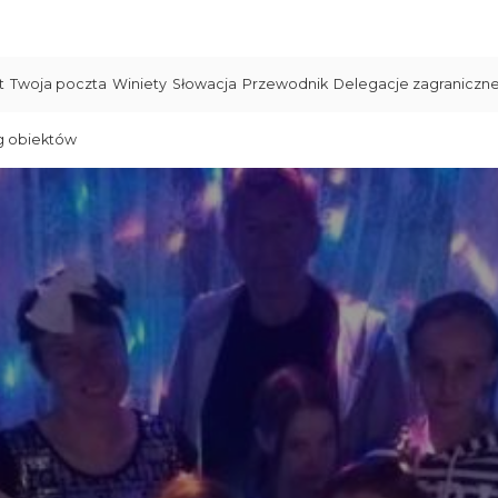
t
Twoja poczta
Winiety
Słowacja
Przewodnik
Delegacje zagraniczn
g obiektów