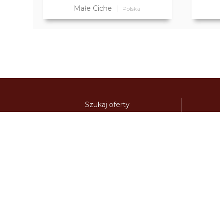
Małe Ciche
Polska
Szukaj oferty
Kierunki
Destynacje
austria-winieta.pl
austriawinieta.pl
bilet-autostr
cenywiniet.pl
chorwacjawinieta.pl
czechy-wi
e-vignette.pl
e-winieta.eu
edalnice.org
edal
info365.pl
litvadalnice.com
litwa-winieta.pl