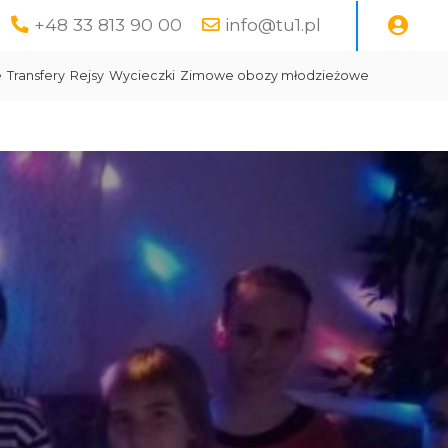
+48 33 813 90 00
info@tu1.pl
e
Transfery
Rejsy
Wycieczki
Zimowe obozy młodzieżowe