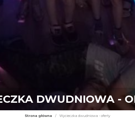
ECZKA DWUDNIOWA - O
Strona główna
/
Wycieczka dwudniowa - oferty