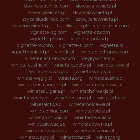
slovinskadalnice.com
slowacja-winieta.pl
slowacjawinieta.pl
sloweniawinieta.pl
svycarskadalnice.com
szwajcariawinieta.pl
słoweniawinieta.pl
tunellivigno.pl
vignette-at.com
vignette-bg.com
vignette-cz.com
vignette-pl.com
vignette-poland.pl
vignette-ro.com
vignette-si.com
vignette.pl
vignettepoland.pl
vinetki.pl
vinietaelectronica.com
vinieteelectronice.com
wegrywinieta.pl
winieta-austria.pl
winieta-czechy.pl
winieta-litwa.pl
winieta-słowacja.pl
winieta-wegry.pl
winieta-węgry.pl
winieta.org
winietaaustria.pl
winietaaustriaonline.pl
winietaautostradowa.pl
winietabulgaria.pl
winietachorwacja.pl
winietaczechy.pl
winietaestonia.pl
winietalitwa.pl
winietalotwa.pl
winietamoldawia.pl
winietaonline.com
winietapolska.pl
winietarumunia.pl
winietaslovenia.pl
winietaslowacja.pl
winietaslowenia.pl
winietaszwajcaria.pl
winietasłowenia.pl
winietawegry.pl
winietomat.pl
winiety.org