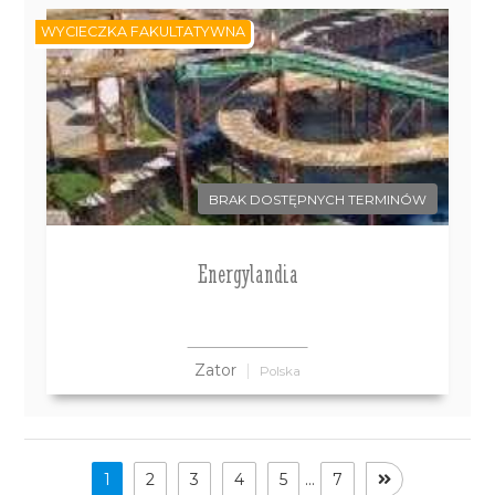
WYCIECZKA FAKULTATYWNA
BRAK DOSTĘPNYCH TERMINÓW
Energylandia
Zator
Polska
1
2
3
4
5
...
7