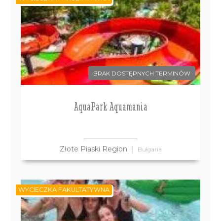
BRAK DOSTĘPNYCH TERMINÓW
AquaPark Aquamania
Złote Piaski Region
Bułgaria
WYCIECZKA FAKULTATYWNA