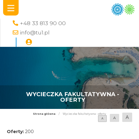
+48 33 813 90 00
info@tu1.pl
WYCIECZKA FAKULTATYWNA -
OFERTY
Strona główna
/
Wycieczka fakultatywna - oferty
A
A
A
Oferty:
200