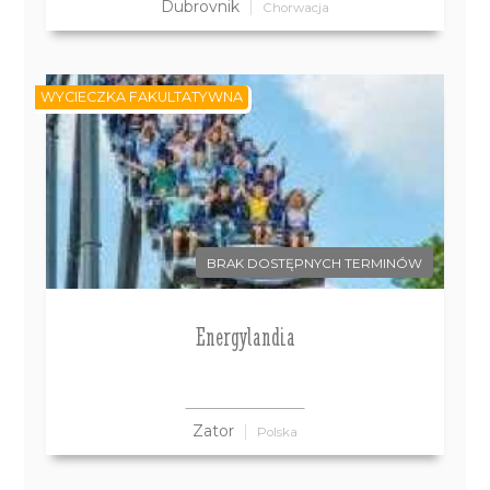
Dubrovnik
Chorwacja
WYCIECZKA FAKULTATYWNA
BRAK DOSTĘPNYCH TERMINÓW
Energylandia
Zator
Polska