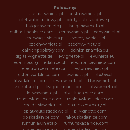
Polecamy:
austria-winieta.pl
austriawinieta.pl
bilet-autostradowy.pl
bilety-autostradowe.pl
bulgariawienieta.pl
bulgariawinieta.pl
bulharskadalnice.com
cenawiniety.pl
cenywiniet.pl
chorwacjawinieta.pl
czechy-winieta.pl
czechywinieta.pl
czechywiniety.pl
dalnicnipoplatky.com
dalnicniznamka.eu
digital-vignette.de
e-vignette.pl
e-winieta.eu
edalnice.org
edalnice.pl
electronicavinieta.com
electroniceviniete.com
estoniawinieta.pl
estonskadalnice.com
ewinieta.pl
info365.pl
litvadalnice.com
litwa-winieta.pl
litwawinieta.pl
livignotunel.pl
livignotunnel.com
lotvawinieta.pl
lotwawinieta.pl
lotysskadalnice.com
madarskadalnice.com
moldavskadalnice.com
moldawiawinieta.pl
najtanszewiniety.pl
oplatyautostradowe.pl
pl-vignette.com
polskadalnice.com
rakouskadalnice.com
rumuniawinieta.pl
rumunskadalnice.com
sloveniawinieta.pl
slovenskadalnice.com