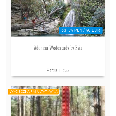
od 174 PLN / 40 EUR
Adonisa Wodospady by Evis
Pafos
Cypr
WYCIECZKA FAKULTATYWNA