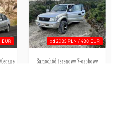
MINUTE
0 EUR
od 2085 PLN / 480 EUR
 Megane
Samochód terenowy 7-osobowy
ynia,
Toyota Land Cruiser Off Road
Pafos
Cypr
WYNAJEM SAMOCHODU