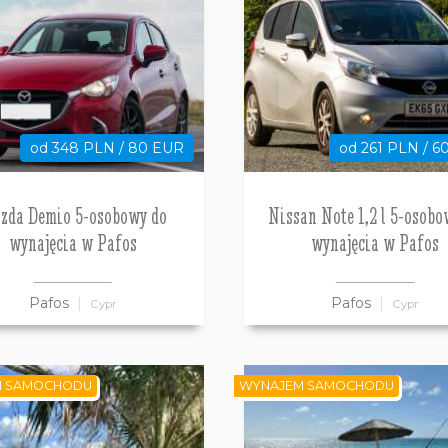
od 348 PLN / 80 EUR
od 261 PLN / 6
zda Demio 5-osobowy do
Nissan Note 1,2 l 5-osobo
wynajęcia w Pafos
wynajęcia w Pafos
Pafos
Pafos
Cypr
Cypr
M SAMOCHODU
WYNAJEM SAMOCHODU