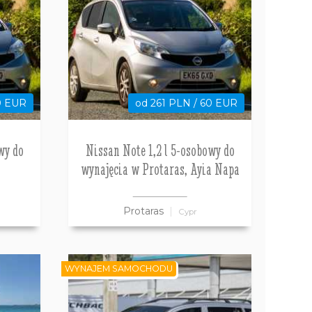
0 EUR
od 261 PLN / 60 EUR
wy do
Nissan Note 1,2 l 5-osobowy do
wynajęcia w Protaras, Ayia Napa
Protaras
Cypr
WYNAJEM SAMOCHODU