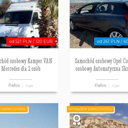
od 521 PLN / 120 EUR
od 261 PLN / 6
chód osobowy Kamper VAN
Samochód osobowy Opel Co
Mercedes dla 2 osób
osobowy Automatyczna Skr
Pafos
Pafos
Cypr
Cypr
M SAMOCHODU
WYNAJEM SAMOCHODU
LAST