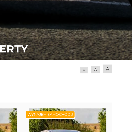
ERTY
A
A
A
WYNAJEM SAMOCHODU