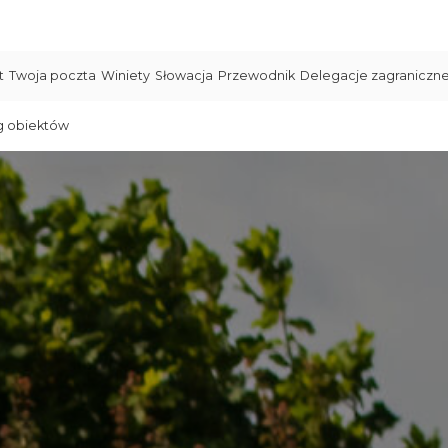
t
Twoja poczta
Winiety
Słowacja
Przewodnik
Delegacje zagraniczn
g obiektów