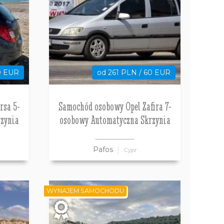
0 EUR
od 261 PLN / 60 EUR
rsa 5-
Samochód osobowy Opel Zafira 7-
zynia
osobowy Automatyczna Skrzynia
Pafos
Cypr
WYNAJEM SAMOCHODU
LAST