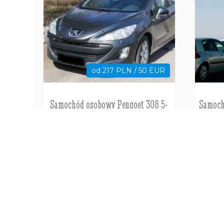
od 217 PLN / 50 EUR
Samochód osobowy Peugoet 308 5-
Samoch
osobowy Automatyczna Skrzynia,
5-oso
Klima 1.6
Pafos
Cypr
WYNAJEM SAMOCHODU
WYNAJE