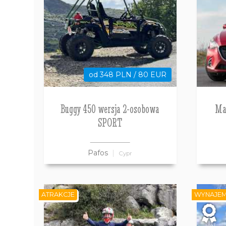
od 348 PLN / 80 EUR
Buggy 450 wersja 2-osobowa
Ma
SPORT
Pafos
Cypr
ATRAKCJE
WYNAJE
LAST