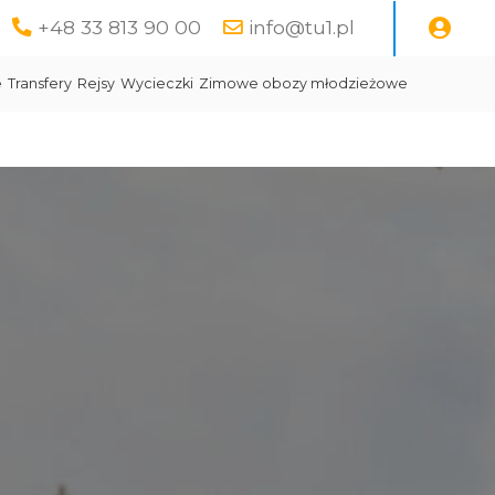
+48 33 813 90 00
info@tu1.pl
e
Transfery
Rejsy
Wycieczki
Zimowe obozy młodzieżowe