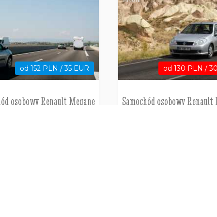
MINUTE
od 152 PLN / 35 EUR
od 130 PLN / 3
ód osobowy Renault Megane
Samochód osobowy Renault
bowy Automatyczna Skrzynia
5-osobowy Manualna Skrz
Klima
Pafos
Pafos
Cypr
Cypr
M SAMOCHODU
WYNAJEM SAMOCHODU