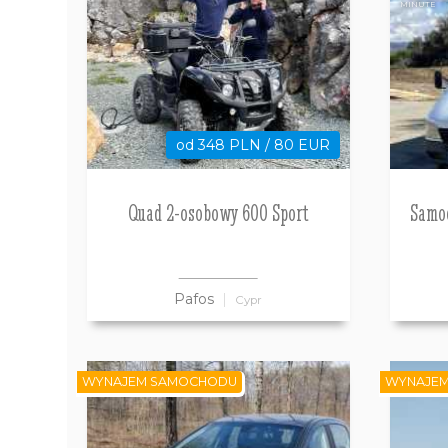
MINUTE
od 348 PLN / 80 EUR
Quad 2-osobowy 600 Sport
Samo
Pafos
Cypr
WYNAJEM SAMOCHODU
WYNAJE