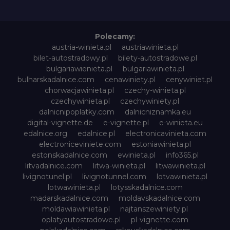
Polecamy:
austria-winieta.pl
austriawinieta.pl
bilet-autostradowy.pl
bilety-autostradowe.pl
bulgariawienieta.pl
bulgariawinieta.pl
bulharskadalnice.com
cenawiniety.pl
cenywiniet.pl
chorwacjawinieta.pl
czechy-winieta.pl
czechywinieta.pl
czechywiniety.pl
dalnicnipoplatky.com
dalnicniznamka.eu
digital-vignette.de
e-vignette.pl
e-winieta.eu
edalnice.org
edalnice.pl
electronicavinieta.com
electroniceviniete.com
estoniawinieta.pl
estonskadalnice.com
ewinieta.pl
info365.pl
litvadalnice.com
litwa-winieta.pl
litwawinieta.pl
livignotunel.pl
livignotunnel.com
lotvawinieta.pl
lotwawinieta.pl
lotysskadalnice.com
madarskadalnice.com
moldavskadalnice.com
moldawiawinieta.pl
najtanszewiniety.pl
oplatyautostradowe.pl
pl-vignette.com