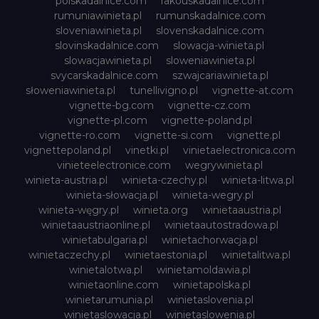
polskadalnice.com
rakouskadalnice.com
rumuniawinieta.pl
rumunskadalnice.com
sloveniawinieta.pl
slovenskadalnice.com
slovinskadalnice.com
slowacja-winieta.pl
slowacjawinieta.pl
sloweniawinieta.pl
svycarskadalnice.com
szwajcariawinieta.pl
słoweniawinieta.pl
tunellivigno.pl
vignette-at.com
vignette-bg.com
vignette-cz.com
vignette-pl.com
vignette-poland.pl
vignette-ro.com
vignette-si.com
vignette.pl
vignettepoland.pl
vinetki.pl
vinietaelectronica.com
vinieteelectronice.com
wegrywinieta.pl
winieta-austria.pl
winieta-czechy.pl
winieta-litwa.pl
winieta-słowacja.pl
winieta-wegry.pl
winieta-węgry.pl
winieta.org
winietaaustria.pl
winietaaustriaonline.pl
winietaautostradowa.pl
winietabulgaria.pl
winietachorwacja.pl
winietaczechy.pl
winietaestonia.pl
winietalitwa.pl
winietalotwa.pl
winietamoldawia.pl
winietaonline.com
winietapolska.pl
winietarumunia.pl
winietaslovenia.pl
winietaslowacja.pl
winietaslowenia.pl