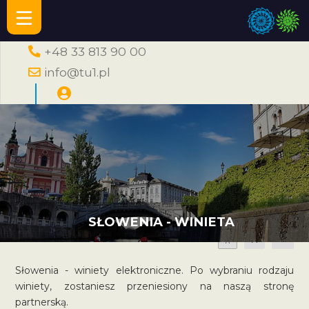
+48 33 813 90 00
info@tu1.pl
SŁOWENIA - WINIETA
A
A
A
Słowenia - winiety elektroniczne. Po wybraniu rodzaju
winiety, zostaniesz przeniesiony na naszą stronę
partnerską.